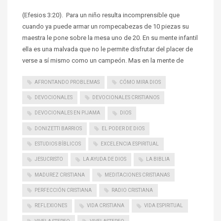
(Efesios 3:20). Para un niño resulta incomprensible que
cuando ya puede armar un rompecabezas de 10 piezas su
maestra le pone sobre la mesa uno de 20. En su mente infantil
ella es una malvada que no le permite disfrutar del placer de
verse a sí mismo como un campeón. Mas en la mente de
AFRONTANDO PROBLEMAS
CÓMO MIRA DIOS
DEVOCIONALES
DEVOCIONALES CRISTIANOS
DEVOCIONALES EN PIJAMA
DIOS
DONIZETTI BARRIOS
EL PODER DE DIOS
ESTUDIOS BÍBLICOS
EXCELENCIA ESPIRITUAL
JESUCRISTO
LA AYUDA DE DIOS
LA BIBLIA
MADUREZ CRISTIANA
MEDITACIONES CRISTIANAS
PERFECCIÓN CRISTIANA
RADIO CRISTIANA
REFLEXIONES
VIDA CRISTIANA
VIDA ESPIRITUAL