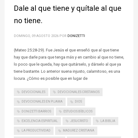
Dale al que tiene y quítale al que
no tiene.
DOMINGO, 09 AGOSTO 2026
POR
DONIZETTI
(Mateo 25:28-29). Fue Jesús el que enseñó que al que tiene
hay que darle para que tenga más y en cambio al que no tiene,
lo poco que le queda, hay que quitárselo, y dárselo al que ya
tiene bastante. Lo anterior suena injusto, calamitoso, es una
locura. ¿Cómo es posible que en lugar de
DEVOCIONALES
DEVOCIONALES CRISTIANOS
DEVOCIONALES EN PIJAMA
DIOS
DONIZETTI BARRIOS
ESTUDIOS BÍBLICOS
EXCELENCIA ESPIRITUAL
JESUCRISTO
LA BIBLIA
LA PRODUCTIVIDAD
MADUREZ CRISTIANA