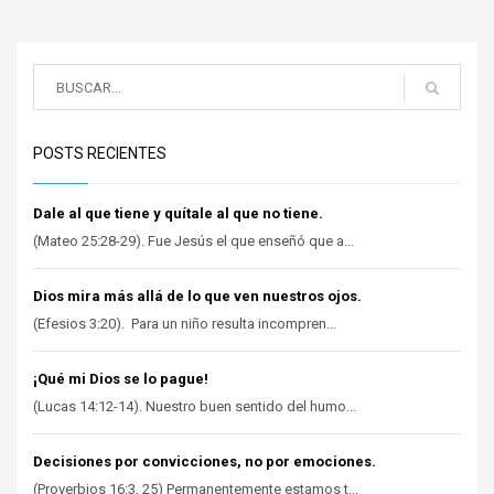
POSTS RECIENTES
Dale al que tiene y quítale al que no tiene.
(Mateo 25:28-29). Fue Jesús el que enseñó que a...
Dios mira más allá de lo que ven nuestros ojos.
(Efesios 3:20). Para un niño resulta incompren...
¡Qué mi Dios se lo pague!
(Lucas 14:12-14). Nuestro buen sentido del humo...
Decisiones por convicciones, no por emociones.
(Proverbios 16:3, 25) Permanentemente estamos t...