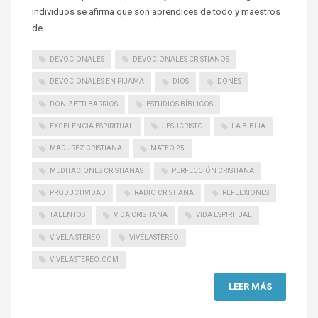
individuos se afirma que son aprendices de todo y maestros
de
DEVOCIONALES
DEVOCIONALES CRISTIANOS
DEVOCIONALES EN PIJAMA
DIOS
DONES
DONIZETTI BARRIOS
ESTUDIOS BÍBLICOS
EXCELENCIA ESPIRITUAL
JESUCRISTO
LA BIBLIA
MADUREZ CRISTIANA
MATEO 25
MEDITACIONES CRISTIANAS
PERFECCIÓN CRISTIANA
PRODUCTIVIDAD
RADIO CRISTIANA
REFLEXIONES
TALENTOS
VIDA CRISTIANA
VIDA ESPIRITUAL
VIVELA STEREO
VIVELASTEREO
VIVELASTEREO.COM
LEER MÁS