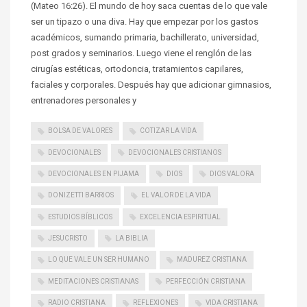
(Mateo 16:26). El mundo de hoy saca cuentas de lo que vale
ser un tipazo o una diva. Hay que empezar por los gastos
académicos, sumando primaria, bachillerato, universidad,
post grados y seminarios. Luego viene el renglón de las
cirugías estéticas, ortodoncia, tratamientos capilares,
faciales y corporales. Después hay que adicionar gimnasios,
entrenadores personales y
BOLSA DE VALORES
COTIZAR LA VIDA
DEVOCIONALES
DEVOCIONALES CRISTIANOS
DEVOCIONALES EN PIJAMA
DIOS
DIOS VALORA
DONIZETTI BARRIOS
EL VALOR DE LA VIDA
ESTUDIOS BÍBLICOS
EXCELENCIA ESPIRITUAL
JESUCRISTO
LA BIBLIA
LO QUE VALE UN SER HUMANO
MADUREZ CRISTIANA
MEDITACIONES CRISTIANAS
PERFECCIÓN CRISTIANA
RADIO CRISTIANA
REFLEXIONES
VIDA CRISTIANA