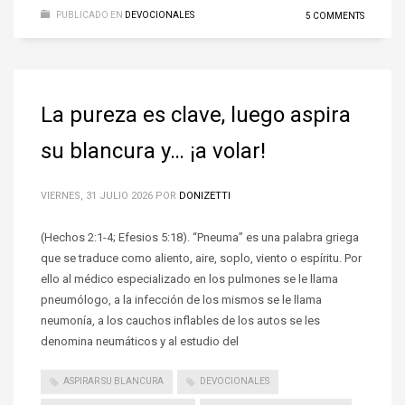
PUBLICADO EN
DEVOCIONALES
5 COMMENTS
La pureza es clave, luego aspira
su blancura y… ¡a volar!
VIERNES, 31 JULIO 2026
POR
DONIZETTI
(Hechos 2:1-4; Efesios 5:18). “Pneuma” es una palabra griega
que se traduce como aliento, aire, soplo, viento o espíritu. Por
ello al médico especializado en los pulmones se le llama
pneumólogo, a la infección de los mismos se le llama
neumonía, a los cauchos inflables de los autos se les
denomina neumáticos y al estudio del
ASPIRAR SU BLANCURA
DEVOCIONALES