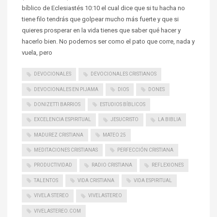
bíblico de Eclesiastés 10:10 el cual dice que si tu hacha no
tiene filo tendrás que golpear mucho más fuerte y que si
quieres prosperar en la vida tienes que saber qué hacer y
hacerlo bien. No podemos ser como el pato que corre, nada y
vuela, pero
DEVOCIONALES
DEVOCIONALES CRISTIANOS
DEVOCIONALES EN PIJAMA
DIOS
DONES
DONIZETTI BARRIOS
ESTUDIOS BÍBLICOS
EXCELENCIA ESPIRITUAL
JESUCRISTO
LA BIBLIA
MADUREZ CRISTIANA
MATEO 25
MEDITACIONES CRISTIANAS
PERFECCIÓN CRISTIANA
PRODUCTIVIDAD
RADIO CRISTIANA
REFLEXIONES
TALENTOS
VIDA CRISTIANA
VIDA ESPIRITUAL
VIVELA STEREO
VIVELASTEREO
VIVELASTEREO.COM