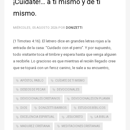
¡Cuídate!… a ti mismo y de ti
mismo.
MIÉRCOLES, 05 AGOSTO 2026
POR
DONIZETTI
(1 Timoteo 4:16). El letrero dice en grandes letras rojas a la
entrada de la casa: “Cuidado con el perro”. Y por supuesto,
todo visitante toca el timbre y espera hasta que venga alguien
a recibirle. Lo gracioso es que mientras el recién llegado cree
que se topará con un feroz canino, le sale a su encuentro,
APÓSTOL PABLO
CUÍDATE DE TI MISMO
DESEOS DE PECAR
DEVOCIONALES
DEVOCIONALES CRISTIANOS
DEVOCIONALES EN PIJAMA
DIOS
DONIZETTI BARRIOS
ESTUDIOS BÍBLICOS
EXCELENCIA ESPIRITUAL
JESUCRISTO
LA BIBLIA
MADUREZ CRISTIANA
MEDITACIONES CRISTIANAS