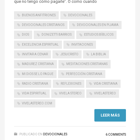
que no tengo cómo pagarle”. O como cuando
BUENOS ANFITRIONES
DEVOCIONALES
DEVOCIONALES CRISTIANOS
DEVOCIONALES EN PIJAMA
DIOS
DONIZETTI BARRIOS
ESTUDIOS BÍBLICOS
EXCELENCIA ESPIRITUAL
INVITACIONES
INVITAR A CENAR
JESUCRISTO
LA BIBLIA
MADUREZ CRISTIANA
MEDITACIONES CRISTIANAS
MI DIOS SE LO PAGUE
PERFECCIÓN CRISTIANA
RADIO CRISTIANA
REFLEXIONES
VIDA CRISTIANA
VIDA ESPIRITUAL
VIVELA STEREO
VIVELASTEREO
VIVELASTEREO.COM
LEER MÁS
PUBLICADO EN
DEVOCIONALES
6 COMMENTS