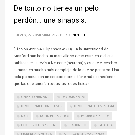
De tonto no tienes un pelo,
perdón… una sinapsis.
JUEVES, 27 NOVIEMBRE 2025
POR
DONIZETTI
(Efesios 4:22-24; Filipenses 4:7-8). En la universidad de
Stanford han hecho un maravilloso descubrimiento el cual
publican en la revista Neurone (neurona) y es que el cerebro
humano es mucho más complejo de lo que se pensaba. Una
sola persona con un cerebro normal tiene más conexiones
que las que tendrían todas las redes físicas
CEREBRO HUMANO
DEVOCIONALES
DEVOCIONALES CRISTIANOS
DEVOCIONALES EN PIJAMA
DIOS
DONIZETTI BARRIOS
ESTUDIOS BÍBLICOS
EXCELENCIA ESPIRITUAL
JESUCRISTO
LA BIBLIA
MADUREZ CRISTIANA
MEDITACIONES CRISTIANAS