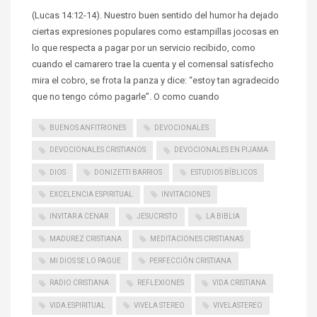
(Lucas 14:12-14). Nuestro buen sentido del humor ha dejado
ciertas expresiones populares como estampillas jocosas en
lo que respecta a pagar por un servicio recibido, como
cuando el camarero trae la cuenta y el comensal satisfecho
mira el cobro, se frota la panza y dice: “estoy tan agradecido
que no tengo cómo pagarle”. O como cuando
BUENOS ANFITRIONES
DEVOCIONALES
DEVOCIONALES CRISTIANOS
DEVOCIONALES EN PIJAMA
DIOS
DONIZETTI BARRIOS
ESTUDIOS BÍBLICOS
EXCELENCIA ESPIRITUAL
INVITACIONES
INVITAR A CENAR
JESUCRISTO
LA BIBLIA
MADUREZ CRISTIANA
MEDITACIONES CRISTIANAS
MI DIOS SE LO PAGUE
PERFECCIÓN CRISTIANA
RADIO CRISTIANA
REFLEXIONES
VIDA CRISTIANA
VIDA ESPIRITUAL
VIVELA STEREO
VIVELASTEREO