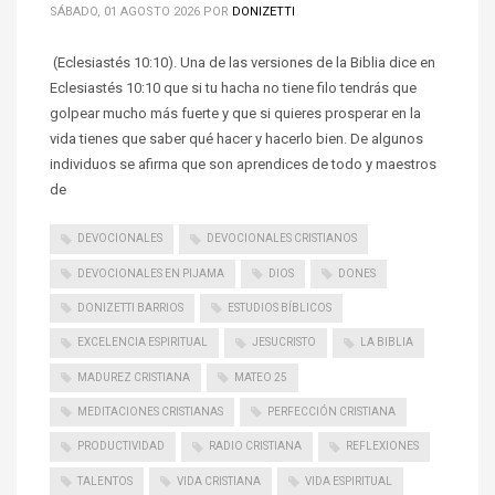
SÁBADO, 01 AGOSTO 2026
POR
DONIZETTI
(Eclesiastés 10:10). Una de las versiones de la Biblia dice en
Eclesiastés 10:10 que si tu hacha no tiene filo tendrás que
golpear mucho más fuerte y que si quieres prosperar en la
vida tienes que saber qué hacer y hacerlo bien. De algunos
individuos se afirma que son aprendices de todo y maestros
de
DEVOCIONALES
DEVOCIONALES CRISTIANOS
DEVOCIONALES EN PIJAMA
DIOS
DONES
DONIZETTI BARRIOS
ESTUDIOS BÍBLICOS
EXCELENCIA ESPIRITUAL
JESUCRISTO
LA BIBLIA
MADUREZ CRISTIANA
MATEO 25
MEDITACIONES CRISTIANAS
PERFECCIÓN CRISTIANA
PRODUCTIVIDAD
RADIO CRISTIANA
REFLEXIONES
TALENTOS
VIDA CRISTIANA
VIDA ESPIRITUAL