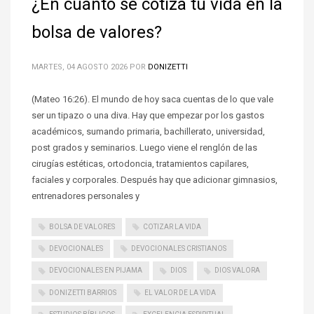
¿En cuánto se cotiza tu vida en la
bolsa de valores?
MARTES, 04 AGOSTO 2026
POR
DONIZETTI
(Mateo 16:26). El mundo de hoy saca cuentas de lo que vale
ser un tipazo o una diva. Hay que empezar por los gastos
académicos, sumando primaria, bachillerato, universidad,
post grados y seminarios. Luego viene el renglón de las
cirugías estéticas, ortodoncia, tratamientos capilares,
faciales y corporales. Después hay que adicionar gimnasios,
entrenadores personales y
BOLSA DE VALORES
COTIZAR LA VIDA
DEVOCIONALES
DEVOCIONALES CRISTIANOS
DEVOCIONALES EN PIJAMA
DIOS
DIOS VALORA
DONIZETTI BARRIOS
EL VALOR DE LA VIDA