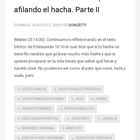
afilando el hacha. Parte II
DOMINGO, 02 AGOSTO 2026
POR
DONIZETTI
(Mateo 25:14-30). Continuamos reflexionando en el texto
bíblico de Eclesiastés 10:10 el cual dice que si tu hacha no
tiene filo tendrás que golpear mucho más fuerte y que si
quieres prosperar en la vida tienes que saber qué hacer y
hacerlo bien. No podemos ser como el pato que corre, nada y
vuela, pero
DEVOCIONALES
DEVOCIONALES CRISTIANOS
DEVOCIONALES EN PIJAMA
DIOS
DONES
DONIZETTI BARRIOS
ESTUDIOS BÍBLICOS
EXCELENCIA ESPIRITUAL
JESUCRISTO
LA BIBLIA
MADUREZ CRISTIANA
MATEO 25
MEDITACIONES CRISTIANAS
PERFECCIÓN CRISTIANA