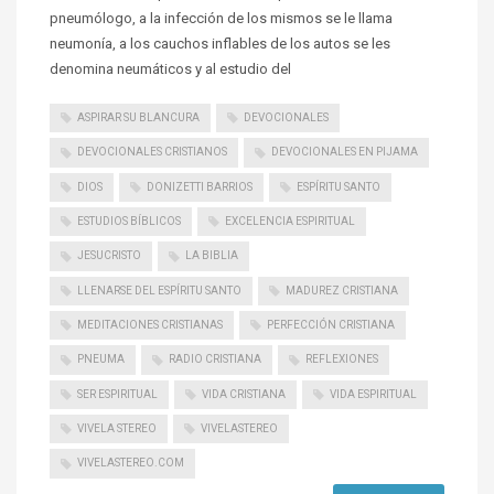
pneumólogo, a la infección de los mismos se le llama
neumonía, a los cauchos inflables de los autos se les
denomina neumáticos y al estudio del
ASPIRAR SU BLANCURA
DEVOCIONALES
DEVOCIONALES CRISTIANOS
DEVOCIONALES EN PIJAMA
DIOS
DONIZETTI BARRIOS
ESPÍRITU SANTO
ESTUDIOS BÍBLICOS
EXCELENCIA ESPIRITUAL
JESUCRISTO
LA BIBLIA
LLENARSE DEL ESPÍRITU SANTO
MADUREZ CRISTIANA
MEDITACIONES CRISTIANAS
PERFECCIÓN CRISTIANA
PNEUMA
RADIO CRISTIANA
REFLEXIONES
SER ESPIRITUAL
VIDA CRISTIANA
VIDA ESPIRITUAL
VIVELA STEREO
VIVELASTEREO
VIVELASTEREO.COM