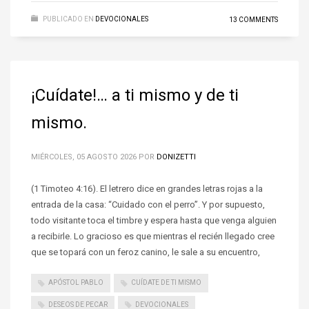
PUBLICADO EN
DEVOCIONALES
13 COMMENTS
¡Cuídate!… a ti mismo y de ti
mismo.
MIÉRCOLES, 05 AGOSTO 2026
POR
DONIZETTI
(1 Timoteo 4:16). El letrero dice en grandes letras rojas a la
entrada de la casa: “Cuidado con el perro”. Y por supuesto,
todo visitante toca el timbre y espera hasta que venga alguien
a recibirle. Lo gracioso es que mientras el recién llegado cree
que se topará con un feroz canino, le sale a su encuentro,
APÓSTOL PABLO
CUÍDATE DE TI MISMO
DESEOS DE PECAR
DEVOCIONALES