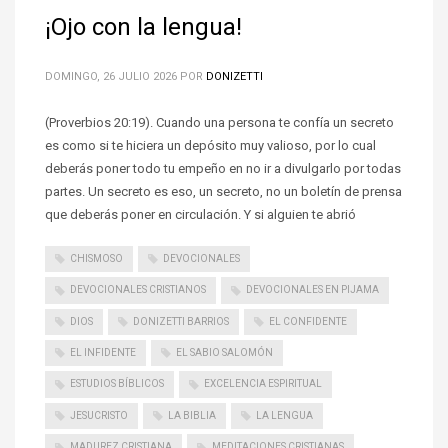
¡Ojo con la lengua!
DOMINGO, 26 JULIO 2026
POR
DONIZETTI
(Proverbios 20:19). Cuando una persona te confía un secreto
es como si te hiciera un depósito muy valioso, por lo cual
deberás poner todo tu empeño en no ir a divulgarlo por todas
partes. Un secreto es eso, un secreto, no un boletín de prensa
que deberás poner en circulación. Y si alguien te abrió
CHISMOSO
DEVOCIONALES
DEVOCIONALES CRISTIANOS
DEVOCIONALES EN PIJAMA
DIOS
DONIZETTI BARRIOS
EL CONFIDENTE
EL INFIDENTE
EL SABIO SALOMÓN
ESTUDIOS BÍBLICOS
EXCELENCIA ESPIRITUAL
JESUCRISTO
LA BIBLIA
LA LENGUA
MADUREZ CRISTIANA
MEDITACIONES CRISTIANAS