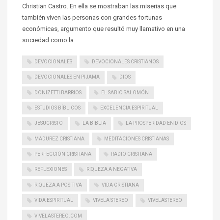
Christian Castro. En ella se mostraban las miserias que
también viven las personas con grandes fortunas
económicas, argumento que resultó muy llamativo en una
sociedad como la
DEVOCIONALES
DEVOCIONALES CRISTIANOS
DEVOCIONALES EN PIJAMA
DIOS
DONIZETTI BARRIOS
EL SABIO SALOMÓN
ESTUDIOS BÍBLICOS
EXCELENCIA ESPIRITUAL
JESUCRISTO
LA BIBLIA
LA PROSPERIDAD EN DIOS
MADUREZ CRISTIANA
MEDITACIONES CRISTIANAS
PERFECCIÓN CRISTIANA
RADIO CRISTIANA
REFLEXIONES
RIQUEZA A NEGATIVA
RIQUEZA A POSITIVA
VIDA CRISTIANA
VIDA ESPIRITUAL
VIVELA STEREO
VIVELASTEREO
VIVELASTEREO.COM