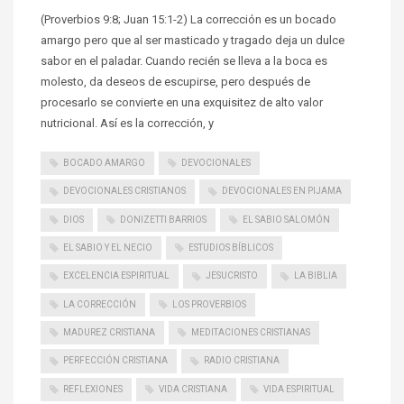
(Proverbios 9:8; Juan 15:1-2) La corrección es un bocado
amargo pero que al ser masticado y tragado deja un dulce
sabor en el paladar. Cuando recién se lleva a la boca es
molesto, da deseos de escupirse, pero después de
procesarlo se convierte en una exquisitez de alto valor
nutricional. Así es la corrección, y
BOCADO AMARGO
DEVOCIONALES
DEVOCIONALES CRISTIANOS
DEVOCIONALES EN PIJAMA
DIOS
DONIZETTI BARRIOS
EL SABIO SALOMÓN
EL SABIO Y EL NECIO
ESTUDIOS BÍBLICOS
EXCELENCIA ESPIRITUAL
JESUCRISTO
LA BIBLIA
LA CORRECCIÓN
LOS PROVERBIOS
MADUREZ CRISTIANA
MEDITACIONES CRISTIANAS
PERFECCIÓN CRISTIANA
RADIO CRISTIANA
REFLEXIONES
VIDA CRISTIANA
VIDA ESPIRITUAL