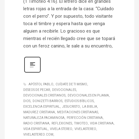
(1 Timoteo 4:16). El letrero dice en grandes
letras rojas a la entrada de la casa: “Cuidado
con el perro”. Y por supuesto, todo visitante
toca el timbre y espera hasta que venga
alguien a recibirle. Lo gracioso es que
mientras el recién llegado cree que se topará
con un feroz canino, le sale a su encuentro,
APÓSTOL PABLO
CUÍDATE DE TI MISMO
DESEOS DE PECAR
DEVOCIONALES
DEVOCIONALES CRISTIANOS
DEVOCIONALES EN PIJAMA
DIOS
DONIZETTI BARRIOS
ESTUDIOS BÍBLICOS
EXCELENCIA ESPIRITUAL
JESUCRISTO
LA BIBLIA
MADUREZ CRISTIANA
MEDITACIONES CRISTIANAS
NATURALEZA PACAMINOSA
PERFECCIÓN CRISTIANA
RADIO CRISTIANA
REFLEXIONES
TIMOTEO
VIDA CRISTIANA
VIDA ESPIRITUAL
VIVELA STEREO
VIVELASTEREO
VIVELASTEREO.COM