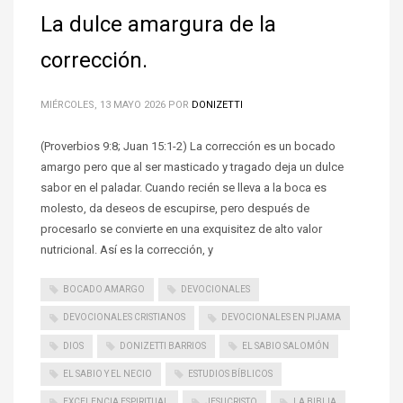
La dulce amargura de la
corrección.
MIÉRCOLES, 13 MAYO 2026
POR
DONIZETTI
(Proverbios 9:8; Juan 15:1-2) La corrección es un bocado
amargo pero que al ser masticado y tragado deja un dulce
sabor en el paladar. Cuando recién se lleva a la boca es
molesto, da deseos de escupirse, pero después de
procesarlo se convierte en una exquisitez de alto valor
nutricional. Así es la corrección, y
BOCADO AMARGO
DEVOCIONALES
DEVOCIONALES CRISTIANOS
DEVOCIONALES EN PIJAMA
DIOS
DONIZETTI BARRIOS
EL SABIO SALOMÓN
EL SABIO Y EL NECIO
ESTUDIOS BÍBLICOS
EXCELENCIA ESPIRITUAL
JESUCRISTO
LA BIBLIA