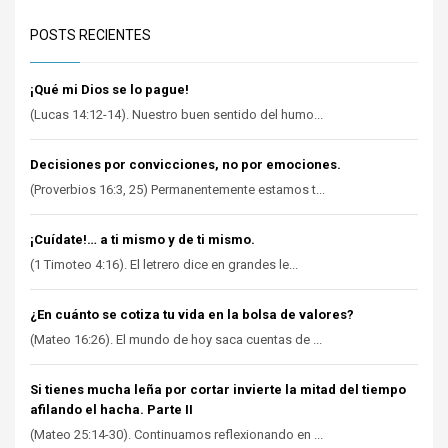
POSTS RECIENTES
¡Qué mi Dios se lo pague!
(Lucas 14:12-14). Nuestro buen sentido del humo...
Decisiones por convicciones, no por emociones.
(Proverbios 16:3, 25) Permanentemente estamos t...
¡Cuídate!… a ti mismo y de ti mismo.
(1 Timoteo 4:16). El letrero dice en grandes le...
¿En cuánto se cotiza tu vida en la bolsa de valores?
(Mateo 16:26). El mundo de hoy saca cuentas de ...
Si tienes mucha leña por cortar invierte la mitad del tiempo
afilando el hacha. Parte II
(Mateo 25:14-30). Continuamos reflexionando en ...