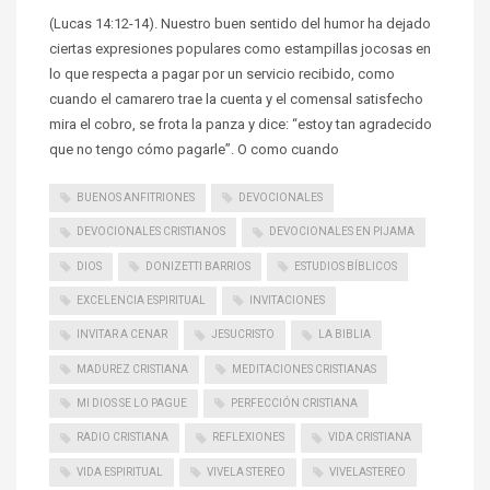
(Lucas 14:12-14). Nuestro buen sentido del humor ha dejado
ciertas expresiones populares como estampillas jocosas en
lo que respecta a pagar por un servicio recibido, como
cuando el camarero trae la cuenta y el comensal satisfecho
mira el cobro, se frota la panza y dice: “estoy tan agradecido
que no tengo cómo pagarle”. O como cuando
BUENOS ANFITRIONES
DEVOCIONALES
DEVOCIONALES CRISTIANOS
DEVOCIONALES EN PIJAMA
DIOS
DONIZETTI BARRIOS
ESTUDIOS BÍBLICOS
EXCELENCIA ESPIRITUAL
INVITACIONES
INVITAR A CENAR
JESUCRISTO
LA BIBLIA
MADUREZ CRISTIANA
MEDITACIONES CRISTIANAS
MI DIOS SE LO PAGUE
PERFECCIÓN CRISTIANA
RADIO CRISTIANA
REFLEXIONES
VIDA CRISTIANA
VIDA ESPIRITUAL
VIVELA STEREO
VIVELASTEREO