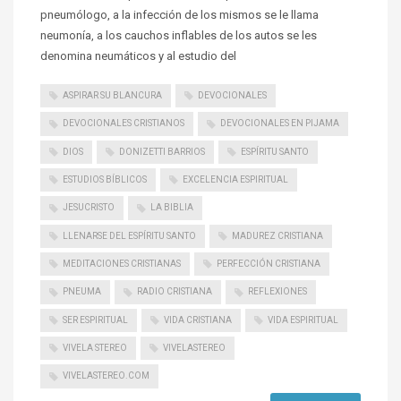
pneumólogo, a la infección de los mismos se le llama
neumonía, a los cauchos inflables de los autos se les
denomina neumáticos y al estudio del
ASPIRAR SU BLANCURA
DEVOCIONALES
DEVOCIONALES CRISTIANOS
DEVOCIONALES EN PIJAMA
DIOS
DONIZETTI BARRIOS
ESPÍRITU SANTO
ESTUDIOS BÍBLICOS
EXCELENCIA ESPIRITUAL
JESUCRISTO
LA BIBLIA
LLENARSE DEL ESPÍRITU SANTO
MADUREZ CRISTIANA
MEDITACIONES CRISTIANAS
PERFECCIÓN CRISTIANA
PNEUMA
RADIO CRISTIANA
REFLEXIONES
SER ESPIRITUAL
VIDA CRISTIANA
VIDA ESPIRITUAL
VIVELA STEREO
VIVELASTEREO
VIVELASTEREO.COM