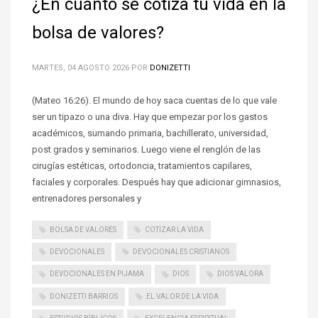
¿En cuánto se cotiza tu vida en la
bolsa de valores?
MARTES, 04 AGOSTO 2026
POR
DONIZETTI
(Mateo 16:26). El mundo de hoy saca cuentas de lo que vale
ser un tipazo o una diva. Hay que empezar por los gastos
académicos, sumando primaria, bachillerato, universidad,
post grados y seminarios. Luego viene el renglón de las
cirugías estéticas, ortodoncia, tratamientos capilares,
faciales y corporales. Después hay que adicionar gimnasios,
entrenadores personales y
BOLSA DE VALORES
COTIZAR LA VIDA
DEVOCIONALES
DEVOCIONALES CRISTIANOS
DEVOCIONALES EN PIJAMA
DIOS
DIOS VALORA
DONIZETTI BARRIOS
EL VALOR DE LA VIDA