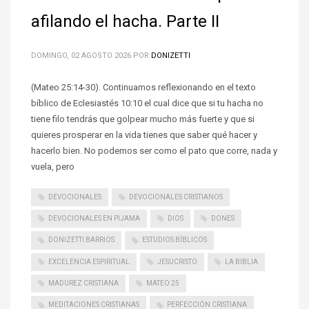
afilando el hacha. Parte II
DOMINGO, 02 AGOSTO 2026
POR
DONIZETTI
(Mateo 25:14-30). Continuamos reflexionando en el texto
bíblico de Eclesiastés 10:10 el cual dice que si tu hacha no
tiene filo tendrás que golpear mucho más fuerte y que si
quieres prosperar en la vida tienes que saber qué hacer y
hacerlo bien. No podemos ser como el pato que corre, nada y
vuela, pero
DEVOCIONALES
DEVOCIONALES CRISTIANOS
DEVOCIONALES EN PIJAMA
DIOS
DONES
DONIZETTI BARRIOS
ESTUDIOS BÍBLICOS
EXCELENCIA ESPIRITUAL
JESUCRISTO
LA BIBLIA
MADUREZ CRISTIANA
MATEO 25
MEDITACIONES CRISTIANAS
PERFECCIÓN CRISTIANA