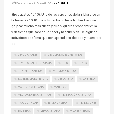
SÁBADO, 01 AGOSTO 2026
POR
DONIZETTI
(Eclesiastés 10:10). Una de las versiones de la Biblia dice en
Eclesiastés 10:10 que si tu hacha no tiene filo tendrás que
golpear mucho más fuerte y que si quieres prosperar en la
vida tienes que saber qué hacer y hacerlo bien. De algunos
individuos se afirma que son aprendices de todo y maestros
de
DEVOCIONALES
DEVOCIONALES CRISTIANOS
DEVOCIONALES EN PIJAMA
DIOS
DONES
DONIZETTI BARRIOS
ESTUDIOS BÍBLICOS
EXCELENCIA ESPIRITUAL
JESUCRISTO
LA BIBLIA
MADUREZ CRISTIANA
MATEO 25
MEDITACIONES CRISTIANAS
PERFECCIÓN CRISTIANA
PRODUCTIVIDAD
RADIO CRISTIANA
REFLEXIONES
TALENTOS
VIDA CRISTIANA
VIDA ESPIRITUAL