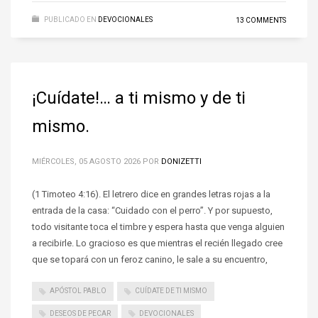
PUBLICADO EN
DEVOCIONALES
13 COMMENTS
¡Cuídate!… a ti mismo y de ti
mismo.
MIÉRCOLES, 05 AGOSTO 2026
POR
DONIZETTI
(1 Timoteo 4:16). El letrero dice en grandes letras rojas a la
entrada de la casa: “Cuidado con el perro”. Y por supuesto,
todo visitante toca el timbre y espera hasta que venga alguien
a recibirle. Lo gracioso es que mientras el recién llegado cree
que se topará con un feroz canino, le sale a su encuentro,
APÓSTOL PABLO
CUÍDATE DE TI MISMO
DESEOS DE PECAR
DEVOCIONALES