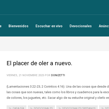
e
Bienvenidos
Escuchar en vivo
Devocionales
Anúnc
El placer de oler a nuevo.
VIERNES, 21 NOVIEMBRE 2025
POR
DONIZETTI
(Lamentaciones 3:22-23; 2 Corintios 4:16). Una de las cosas que desde ch
las cosas que son nuevas, tales como los libros y cuadernos para la escue
de colores, los juguetes, etc. Sacar algo de su estuche original y olerlo 
CADA DÍA
DEVOCIONALES
DEVOCIONALES CRISTIANOS
DE