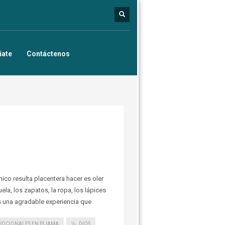
iate
Contáctenos
ico resulta placentera hacer es oler
la, los zapatos, la ropa, los lápices
es una agradable experiencia que
VOCIONALES EN PIJAMA
DIOS