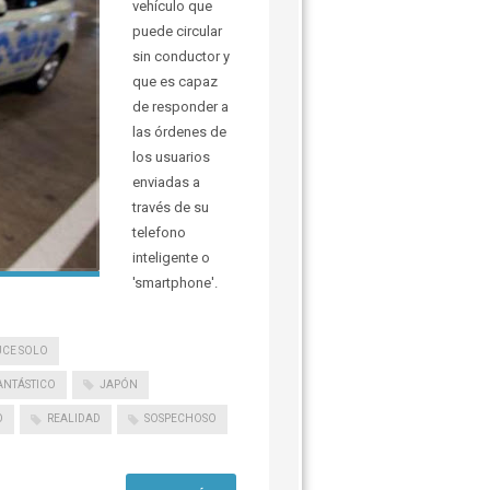
vehículo que
puede circular
sin conductor y
que es capaz
de responder a
las órdenes de
los usuarios
enviadas a
través de su
telefono
inteligente o
'smartphone'.
CE SOLO
ANTÁSTICO
JAPÓN
O
REALIDAD
SOSPECHOSO