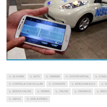
24 HORAS
AUTO
CÁMARA
CHOFER VIRTUAL
CONDU
CONTROLA CON CELULAR
CONVIERTE
ESTACIONA SOLO
F
MÚSICA ONLINE
NISSAN
ONLINE
ORGANICA
RADI
USA 4G
VIVELA STEREO