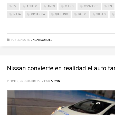
72
ABUELO
AÑOS
CHINO
CONVIERTE
EN
NIETA
ORGANICA
QIANPING
RADIO
STEREO
PUBLICADO EN
UNCATEGORIZED
Nissan convierte en realidad el auto fa
VIERNES, 05 OCTUBRE 2012
POR
ADMIN