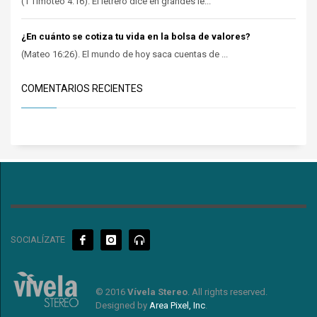
(1 Timoteo 4:16). El letrero dice en grandes le...
¿En cuánto se cotiza tu vida en la bolsa de valores?
(Mateo 16:26). El mundo de hoy saca cuentas de ...
COMENTARIOS RECIENTES
SOCIALÍZATE
© 2016
Vívela Stereo
. All rights reserved.
Designed by
Area Pixel, Inc
.