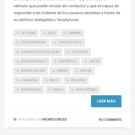
vehículo que puede circular sin conductor y que es capaz de
responder a las órdenes de los usuarios enviadas a través de
su telefono inteligente o 'smartphone'.
24 HORAS
AUTO
CÁMARA
CHOFER VIRTUAL
CONDUCE SOLO
CONTROLA CON CELULAR
CONVIERTE
ESTACIONA SOLO
FANTÁSTICO
JAPÓN
MÚSICA ONLINE
NISSAN
ONLINE
ORGANICA
RADIO
REALIDAD
SOSPECHOSO
USA 4G
VIVELA STEREO
LEER MÁS
PUBLICADO EN
UNCATEGORIZED
NO COMMENTS