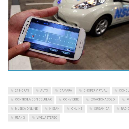
24 HORAS
AUTO
CÁMARA
CHOFER VIRTUAL
CONDU
CONTROLA CON CELULAR
CONVIERTE
ESTACIONA SOLO
F
MÚSICA ONLINE
NISSAN
ONLINE
ORGANICA
RADI
USA 4G
VIVELA STEREO