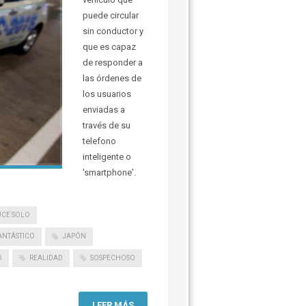
puede circular
sin conductor y
que es capaz
de responder a
las órdenes de
los usuarios
enviadas a
través de su
telefono
inteligente o
'smartphone'.
CE SOLO
ANTÁSTICO
JAPÓN
O
REALIDAD
SOSPECHOSO
LEER MÁS