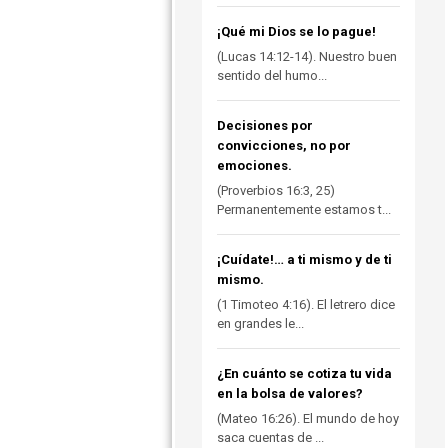
¡Qué mi Dios se lo pague!
(Lucas 14:12-14). Nuestro buen
sentido del humo...
Decisiones por
convicciones, no por
emociones.
(Proverbios 16:3, 25)
Permanentemente estamos t...
¡Cuídate!… a ti mismo y de ti
mismo.
(1 Timoteo 4:16). El letrero dice
en grandes le...
¿En cuánto se cotiza tu vida
en la bolsa de valores?
(Mateo 16:26). El mundo de hoy
saca cuentas de ...