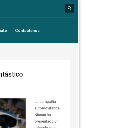
iate
Contáctenos
ntástico
La compañía
automovilística
Nissan ha
presentado un
vehículo que