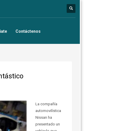
iate
Contáctenos
ntástico
La compañía
automovilística
Nissan ha
presentado un
vehículo que