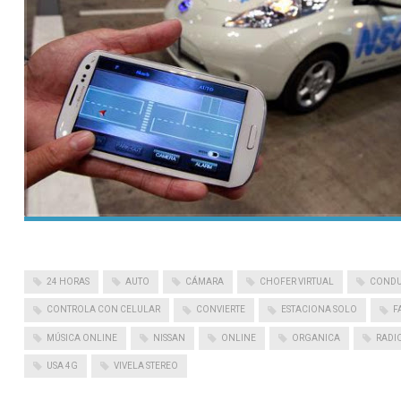
24 HORAS
AUTO
CÁMARA
CHOFER VIRTUAL
CONDU
CONTROLA CON CELULAR
CONVIERTE
ESTACIONA SOLO
F
MÚSICA ONLINE
NISSAN
ONLINE
ORGANICA
RADI
USA 4G
VIVELA STEREO