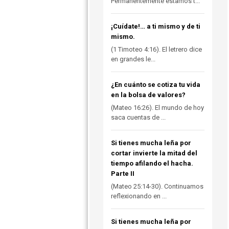
Permanentemente estamos t...
¡Cuídate!… a ti mismo y de ti
mismo.
(1 Timoteo 4:16). El letrero dice
en grandes le...
¿En cuánto se cotiza tu vida
en la bolsa de valores?
(Mateo 16:26). El mundo de hoy
saca cuentas de ...
Si tienes mucha leña por
cortar invierte la mitad del
tiempo afilando el hacha.
Parte II
(Mateo 25:14-30). Continuamos
reflexionando en ...
Si tienes mucha leña por