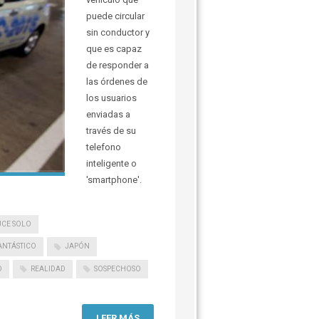
puede circular
sin conductor y
que es capaz
de responder a
las órdenes de
los usuarios
enviadas a
través de su
telefono
inteligente o
'smartphone'.
CE SOLO
ANTÁSTICO
JAPÓN
O
REALIDAD
SOSPECHOSO
LEER MÁS