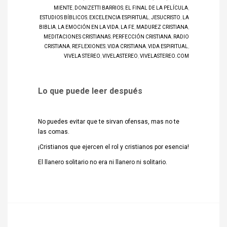
MIENTE
,
DONIZETTI BARRIOS
,
EL FINAL DE LA PELÍCULA
,
ESTUDIOS BÍBLICOS
,
EXCELENCIA ESPIRITUAL
,
JESUCRISTO
,
LA
BIBLIA
,
LA EMOCIÓN EN LA VIDA
,
LA FE
,
MADUREZ CRISTIANA
,
MEDITACIONES CRISTIANAS
,
PERFECCIÓN CRISTIANA
,
RADIO
CRISTIANA
,
REFLEXIONES
,
VIDA CRISTIANA
,
VIDA ESPIRITUAL
,
VIVELA STEREO
,
VIVELASTEREO
,
VIVELASTEREO.COM
Lo que puede leer después
No puedes evitar que te sirvan ofensas, mas no te
las comas.
¡Cristianos que ejercen el rol y cristianos por esencia!
El llanero solitario no era ni llanero ni solitario.