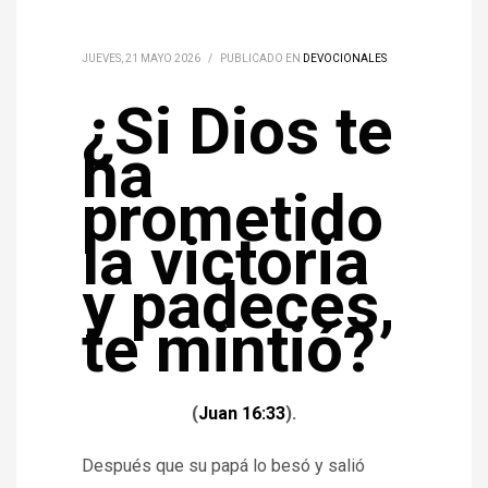
JUEVES, 21 MAYO 2026
/
PUBLICADO EN
DEVOCIONALES
¿Si Dios te
ha
prometido
la victoria
y padeces,
te mintió?
(
Juan 16:33
).
Después que su papá lo besó y salió