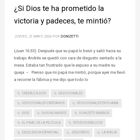
¿Si Dios te ha prometido la
victoria y padeces, te mintió?
JUEVES, 21 MAYO 2026
POR
DONIZETTI
(Juan 16:33). Después que su papá lo besó y salió hacia su
trabajo Andrés se quedó con cara de disgusto sentado a la
mesa. Estaba tan frustrado que le expuso a su madre su
queja: – Pienso que mi papá me mintió, porque ayer me llevó
a recorrer la fábrica y me dijo que todo lo
CREERLE A DIOS
DEVOCIONALES
DEVOCIONALES CRISTIANOS
DEVOCIONALES EN PIJAMA
DIOS
DIOS NO MIENTE
DONIZETTI BARRIOS
EL FINAL DE LA PELÍCULA
ESTUDIOS BÍBLICOS
EXCELENCIA ESPIRITUAL
JESUCRISTO
LA BIBLIA