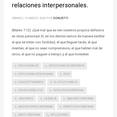
relaciones interpersonales.
SÁBADO, 14 MARZO 2026
POR
DONIZETTI
(Mateo 7:12). ¡Qué mal que se ven nuestros propios defectos
en otras personas! Sí, en los demás vemos de manera terrible
el que se irriten con facilidad, el que lleguen tarde, el que
mientan, el que no sean comprensivos, el que hablen mal de
otros, el que no paguen a tiempo y el que molesten
DEVOCIONALES
DEVOCIONALES CRISTIANOS
DEVOCIONALES EN PIJAMA
DIOS
DONIZETTI BARRIOS
EL EFECTO ESPEJO
ESTUDIOS BÍBLICOS
EXCELENCIA ESPIRITUAL
JESUCRISTO
LA BIBLIA
MADUREZ CRISTIANA
MEDITACIONES CRISTIANAS
PERFECCIÓN CRISTIANA
RADIO CRISTIANA
REFLEXIONES