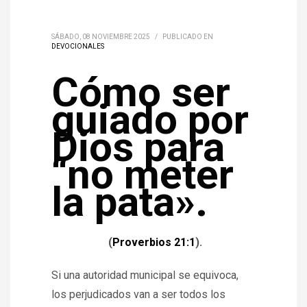
SÁBADO, 08 NOVIEMBRE 2025
/
PUBLICADO EN
DEVOCIONALES
Cómo ser
guiado por
Dios para
“no meter
la pata».
(
Proverbios 21:1
).
Si una autoridad municipal se equivoca,
los perjudicados van a ser todos los