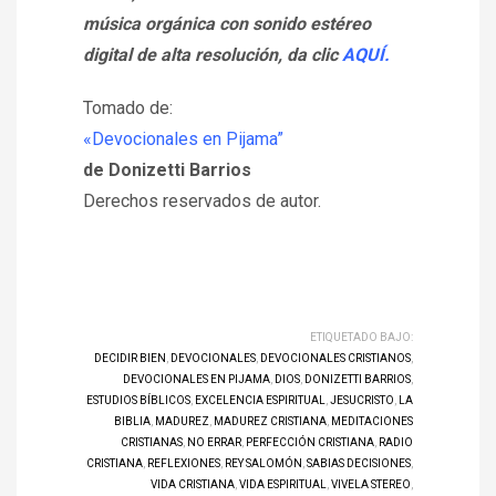
música orgánica con sonido estéreo
digital de alta resolución, da clic
AQUÍ.
Tomado de:
«Devocionales en Pijama”
de Donizetti Barrios
Derechos reservados de autor.
ETIQUETADO BAJO:
DECIDIR BIEN
,
DEVOCIONALES
,
DEVOCIONALES CRISTIANOS
,
DEVOCIONALES EN PIJAMA
,
DIOS
,
DONIZETTI BARRIOS
,
ESTUDIOS BÍBLICOS
,
EXCELENCIA ESPIRITUAL
,
JESUCRISTO
,
LA
BIBLIA
,
MADUREZ
,
MADUREZ CRISTIANA
,
MEDITACIONES
CRISTIANAS
,
NO ERRAR
,
PERFECCIÓN CRISTIANA
,
RADIO
CRISTIANA
,
REFLEXIONES
,
REY SALOMÓN
,
SABIAS DECISIONES
,
VIDA CRISTIANA
,
VIDA ESPIRITUAL
,
VIVELA STEREO
,