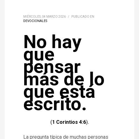
MIÉRCOLES, 04 MARZO 2026
/
PUBLICADO EN
DEVOCIONALES
No hay
que
pensar
más de lo
que está
escrito.
(
1 Corintios 4:6
).
La pregunta típica de muchas personas