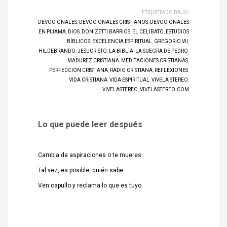
ETIQUETADO BAJO:
DEVOCIONALES
,
DEVOCIONALES CRISTIANOS
,
DEVOCIONALES
EN PIJAMA
,
DIOS
,
DONIZETTI BARRIOS
,
EL CELIBATO
,
ESTUDIOS
BÍBLICOS
,
EXCELENCIA ESPIRITUAL
,
GREGORIO VII
,
HILDEBRANDO
,
JESUCRISTO
,
LA BIBLIA
,
LA SUEGRA DE PEDRO
,
MADUREZ CRISTIANA
,
MEDITACIONES CRISTIANAS
,
PERFECCIÓN CRISTIANA
,
RADIO CRISTIANA
,
REFLEXIONES
,
VIDA CRISTIANA
,
VIDA ESPIRITUAL
,
VIVELA STEREO
,
VIVELASTEREO
,
VIVELASTEREO.COM
Lo que puede leer después
Cambia de aspiraciones o te mueres.
Tal vez, es posible, quién sabe.
Ven capullo y reclama lo que es tuyo.