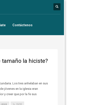
iate
Contáctenos
é tamaño la hiciste?
cundaria. Los tres anhelaban en sus
de jóvenes en la iglesia eran
r y creer que por la fe sus
IJAMA
DIOS