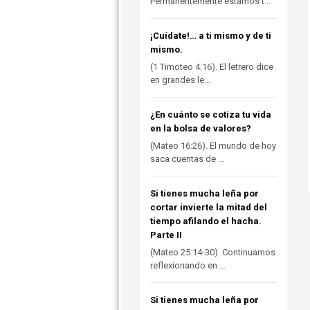
Permanentemente estamos t...
¡Cuídate!… a ti mismo y de ti
mismo.
(1 Timoteo 4:16). El letrero dice
en grandes le...
¿En cuánto se cotiza tu vida
en la bolsa de valores?
(Mateo 16:26). El mundo de hoy
saca cuentas de ...
Si tienes mucha leña por
cortar invierte la mitad del
tiempo afilando el hacha.
Parte II
(Mateo 25:14-30). Continuamos
reflexionando en ...
Si tienes mucha leña por