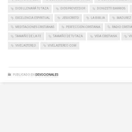
DIOS LLENARÁ TU TAZA
DIOS PROVEEDOR
DONIZETTI BARRIOS
EXCELENCIA ESPIRITUAL
JESUCRISTO
LA BIBLIA
MADUREZ 
MEDITACIONES CRISTIANAS
PERFECCIÓN CRISTIANA
RADIO CRISTI
TAMAÑO DE LA FE
TAMAÑO DE TU TAZA
VIDA CRISTIANA
VI
VIVELASTEREO
VIVELASTEREO.COM
PUBLICADO EN
DEVOCIONALES