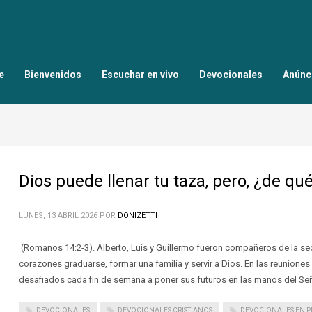
e
Bienvenidos
Escuchar en vivo
Devocionales
Anúnc
Dios puede llenar tu taza, pero, ¿de qu
LUNES, 13 ABRIL 2026
POR
DONIZETTI
(Romanos 14:2-3). Alberto, Luis y Guillermo fueron compañeros de la se
corazones graduarse, formar una familia y servir a Dios. En las reuniones 
desafiados cada fin de semana a poner sus futuros en las manos del Seño
DEVOCIONALES
DEVOCIONALES CRISTIANOS
DEVOCIONALES EN P