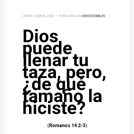
LUNES, 13 ABRIL 2026
/
PUBLICADO EN
DEVOCIONALES
Dios
puede
llenar tu
taza, pero,
¿de qué
tamaño la
hiciste?
(
Romanos 14:2-3
).