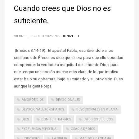
Cuando crees que Dios no es
suficiente.
VIERNES, 03 JULIO 2026
POR
DONIZETTI
(Efesios 3:14-19). El apóstol Pablo, escribiéndole a los
cristianos de Éfeso les dice que él ora para que ellos puedan
comprender la verdadera magnitud del amor de Dios, para
que tengan una noción mucho más clara de lo que implica
estar bajo su cobertura, bajo su cuidado y su provisión. Pues
aunque la gente oiga
AMOR DE DIOS
DEVOCIONALES
DEVOCIONALES CRISTIANOS
DEVOCIONALES EN PIJAMA
DIOS
DONIZETTI BARRIOS
ESTUDIOS BÍBLICOS
EXCELENCIA ESPIRITUAL
GRACIA DE DIOS
JESUCRISTO
LA BIBLIA
MADUREZ CRISTIANA