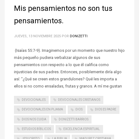
Mis pensamientos no son tus
pensamientos.
JUEVES, 13 NOVIEMBRE 2025
POR
DONIZETTI
(Isaías 55:7-9). Imaginemos por un momento que nuestro hijo
más pequeño pudiera verbalizar algunos de sus
pensamientos con respecto a lo que él califica como
injusticias de sus padres. Entonces, posiblemente diría algo
así: “¿Qué se creen estos grandulones? Qué les importa a
ellos si no como ensaladas, frutas y granos. A mí me gustan
DEVOCIONALES
DEVOCIONALES CRISTIANOS
DEVOCIONALES EN PIJAMA
DIOS
DIOS ES PADRE
DIOS NOS CUIDA
DONIZETTI BARRIOS
ESTUDIOS BÍBLICOS
EXCELENCIA ESPIRITUAL
JESUCRISTO
LA BIBLIA
MADUREZ CRISTIANA