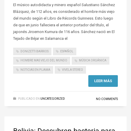
El músico autodidacta y minero español Salustiano Sánchez
Blázquez, de 112 años, es considerado el hombre más viejo
del mundo según el Libro de Récords Guinness. Esto luego
de que en junio falleciera el anterior portador del título, el
japonés Jiroemon Kumura de 116 años. Sánchez nació en El
Tejado de Béjar en Salamanca el
DONIZETTI BARRIOS
ESPAÑOL
HOMBRE MAS VIEJO DEL MUNDO
MÚSICA ORGÁNICA
NOTICIAS EN PIJAMA
VIVELA STEREO
LEER MÁS
PUBLICADO EN
UNCATEGORIZED
NO COMMENTS
Bolivia: Descubren bacteria para