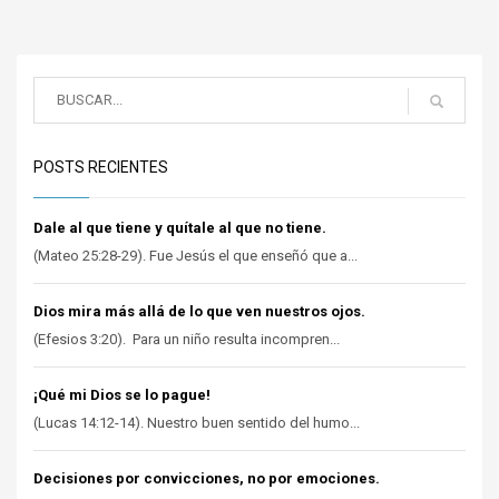
POSTS RECIENTES
Dale al que tiene y quítale al que no tiene.
(Mateo 25:28-29). Fue Jesús el que enseñó que a...
Dios mira más allá de lo que ven nuestros ojos.
(Efesios 3:20). Para un niño resulta incompren...
¡Qué mi Dios se lo pague!
(Lucas 14:12-14). Nuestro buen sentido del humo...
Decisiones por convicciones, no por emociones.