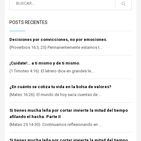
POSTS RECIENTES
Decisiones por convicciones, no por emociones.
(Proverbios 16:3, 25) Permanentemente estamos t...
¡Cuídate!… a ti mismo y de ti mismo.
(1 Timoteo 4:16). El letrero dice en grandes le...
¿En cuánto se cotiza tu vida en la bolsa de valores?
(Mateo 16:26). El mundo de hoy saca cuentas de ...
Si tienes mucha leña por cortar invierte la mitad del tiempo
afilando el hacha. Parte II
(Mateo 25:14-30). Continuamos reflexionando en ...
Si tienes mucha leña por cortar invierte la mitad del tiempo