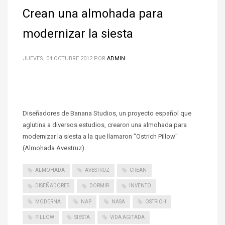
Crean una almohada para
modernizar la siesta
JUEVES, 04 OCTUBRE 2012
POR
ADMIN
Diseñadores de Banana Studios, un proyecto español que
aglutina a diversos estudios, crearon una almohada para
modernizar la siesta a la que llamaron "Ostrich Pillow"
(Almohada Avestruz).
ALMOHADA
AVESTRUZ
CREAN
DISEÑADORES
DORMIR
INVENTO
MODERNA
NAP
NASA
OSTRICH
PILLOW
SIESTA
VIDA AGITADA