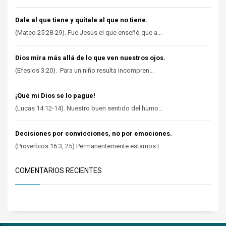
Dale al que tiene y quítale al que no tiene.
(Mateo 25:28-29). Fue Jesús el que enseñó que a...
Dios mira más allá de lo que ven nuestros ojos.
(Efesios 3:20). Para un niño resulta incompren...
¡Qué mi Dios se lo pague!
(Lucas 14:12-14). Nuestro buen sentido del humo...
Decisiones por convicciones, no por emociones.
(Proverbios 16:3, 25) Permanentemente estamos t...
COMENTARIOS RECIENTES