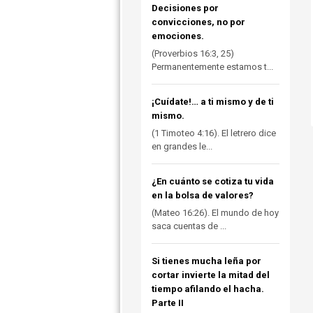
Decisiones por
convicciones, no por
emociones.
(Proverbios 16:3, 25)
Permanentemente estamos t...
¡Cuídate!… a ti mismo y de ti
mismo.
(1 Timoteo 4:16). El letrero dice
en grandes le...
¿En cuánto se cotiza tu vida
en la bolsa de valores?
(Mateo 16:26). El mundo de hoy
saca cuentas de ...
Si tienes mucha leña por
cortar invierte la mitad del
tiempo afilando el hacha.
Parte II