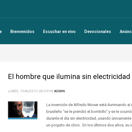
e
Bienvenidos
Escuchar en vivo
Devocionales
Anúnc
El hombre que ilumina sin electricidad
LUNES, 19 AGOSTO 2013
POR
ADMIN
La invención de Alfredo Moser está iluminando al
brasileño "se le prendió el bombillo" y se le ocurr
durante el día sin electricidad, usando únicamente
un poquito de cloro. En los últimos dos años, su 