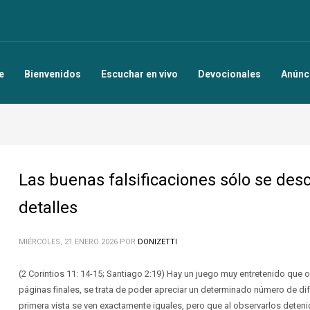
e
Bienvenidos
Escuchar en vivo
Devocionales
Anúnc
Las buenas falsificaciones sólo se des
detalles
MIÉRCOLES, 21 ENERO 2026
POR
DONIZETTI
(2 Corintios 11: 14-15; Santiago 2:19) Hay un juego muy entretenido que 
páginas finales, se trata de poder apreciar un determinado número de di
primera vista se ven exactamente iguales, pero que al observarlos dete