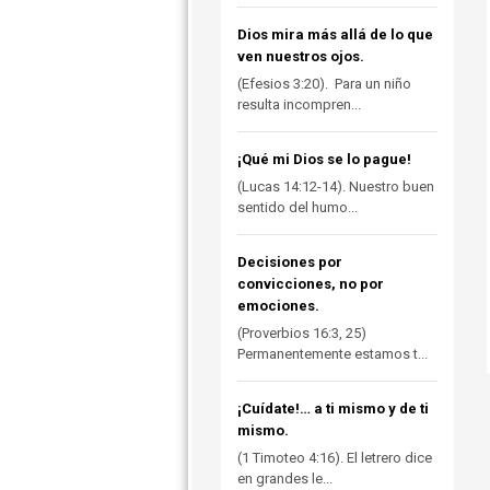
Dios mira más allá de lo que
ven nuestros ojos.
(Efesios 3:20). Para un niño
resulta incompren...
¡Qué mi Dios se lo pague!
(Lucas 14:12-14). Nuestro buen
sentido del humo...
Decisiones por
convicciones, no por
emociones.
(Proverbios 16:3, 25)
Permanentemente estamos t...
¡Cuídate!… a ti mismo y de ti
mismo.
(1 Timoteo 4:16). El letrero dice
en grandes le...