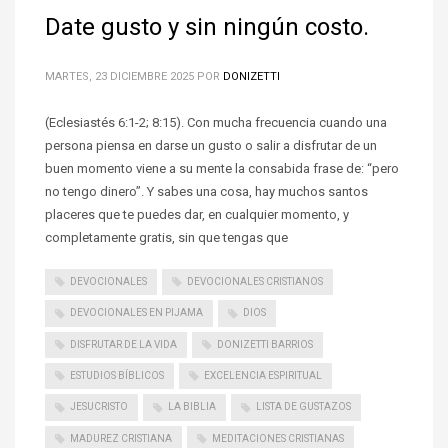
Date gusto y sin ningún costo.
MARTES, 23 DICIEMBRE 2025
POR
DONIZETTI
(Eclesiastés 6:1-2; 8:15). Con mucha frecuencia cuando una
persona piensa en darse un gusto o salir a disfrutar de un
buen momento viene a su mente la consabida frase de: “pero
no tengo dinero”. Y sabes una cosa, hay muchos santos
placeres que te puedes dar, en cualquier momento, y
completamente gratis, sin que tengas que
DEVOCIONALES
DEVOCIONALES CRISTIANOS
DEVOCIONALES EN PIJAMA
DIOS
DISFRUTAR DE LA VIDA
DONIZETTI BARRIOS
ESTUDIOS BÍBLICOS
EXCELENCIA ESPIRITUAL
JESUCRISTO
LA BIBLIA
LISTA DE GUSTAZOS
MADUREZ CRISTIANA
MEDITACIONES CRISTIANAS