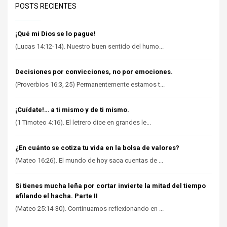
POSTS RECIENTES
¡Qué mi Dios se lo pague!
(Lucas 14:12-14). Nuestro buen sentido del humo...
Decisiones por convicciones, no por emociones.
(Proverbios 16:3, 25) Permanentemente estamos t...
¡Cuídate!… a ti mismo y de ti mismo.
(1 Timoteo 4:16). El letrero dice en grandes le...
¿En cuánto se cotiza tu vida en la bolsa de valores?
(Mateo 16:26). El mundo de hoy saca cuentas de ...
Si tienes mucha leña por cortar invierte la mitad del tiempo
afilando el hacha. Parte II
(Mateo 25:14-30). Continuamos reflexionando en ...