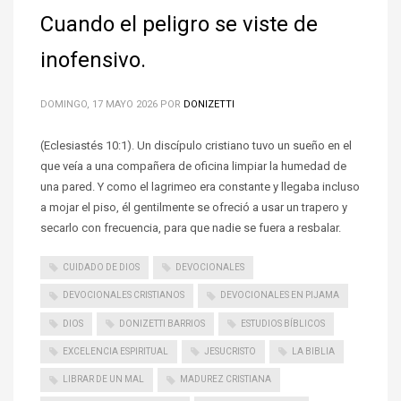
Cuando el peligro se viste de
inofensivo.
DOMINGO, 17 MAYO 2026
POR
DONIZETTI
(Eclesiastés 10:1). Un discípulo cristiano tuvo un sueño en el
que veía a una compañera de oficina limpiar la humedad de
una pared. Y como el lagrimeo era constante y llegaba incluso
a mojar el piso, él gentilmente se ofreció a usar un trapero y
secarlo con frecuencia, para que nadie se fuera a resbalar.
CUIDADO DE DIOS
DEVOCIONALES
DEVOCIONALES CRISTIANOS
DEVOCIONALES EN PIJAMA
DIOS
DONIZETTI BARRIOS
ESTUDIOS BÍBLICOS
EXCELENCIA ESPIRITUAL
JESUCRISTO
LA BIBLIA
LIBRAR DE UN MAL
MADUREZ CRISTIANA