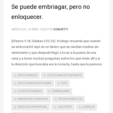
Se puede embriagar, pero no
enloquecer.
MIÉRCOLES, 29 ABRIL 2026
POR
DONIZETTI
(Efesios 5:18, Gálatas 5:22-23). Rodrigo recuerda que cuando
se emborrachó leyó en un letrero que se vendían madres sin
sentimiento y que después llegó a tocar a la puerta de una
casa y a hacer muchas preguntas sobre los que vivían allí y si
la dirección que buscaba era la correcta, hasta que la persona
DEVOCIONALES
DEVOCIONALES CRISTIANOS
DEVOCIONALES EN PIJAMA
DIOS
DONIZETTI BARRIOS
EMBRIAGARSE
EMBRIAGUEZ ESPIRITUAL
ESTUDIOS BÍBLICOS
EXCELENCIA ESPIRITUAL
JESUCRISTO
LA BIBLIA