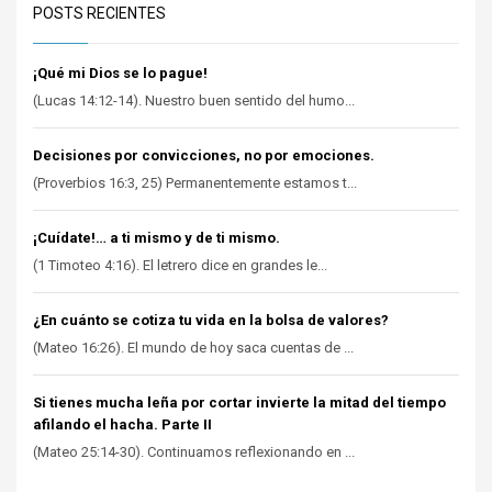
POSTS RECIENTES
¡Qué mi Dios se lo pague!
(Lucas 14:12-14). Nuestro buen sentido del humo...
Decisiones por convicciones, no por emociones.
(Proverbios 16:3, 25) Permanentemente estamos t...
¡Cuídate!… a ti mismo y de ti mismo.
(1 Timoteo 4:16). El letrero dice en grandes le...
¿En cuánto se cotiza tu vida en la bolsa de valores?
(Mateo 16:26). El mundo de hoy saca cuentas de ...
Si tienes mucha leña por cortar invierte la mitad del tiempo
afilando el hacha. Parte II
(Mateo 25:14-30). Continuamos reflexionando en ...