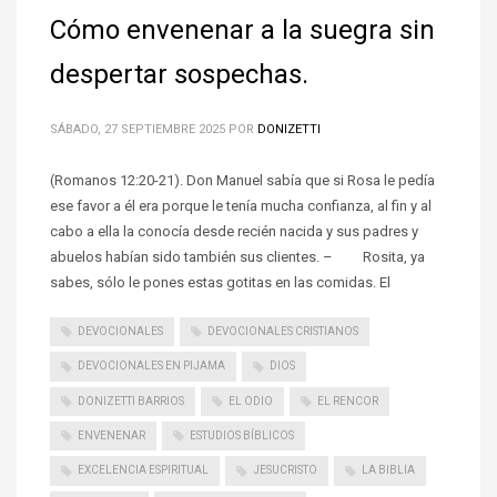
Cómo envenenar a la suegra sin
despertar sospechas.
SÁBADO, 27 SEPTIEMBRE 2025
POR
DONIZETTI
(Romanos 12:20-21). Don Manuel sabía que si Rosa le pedía
ese favor a él era porque le tenía mucha confianza, al fin y al
cabo a ella la conocía desde recién nacida y sus padres y
abuelos habían sido también sus clientes. – Rosita, ya
sabes, sólo le pones estas gotitas en las comidas. El
DEVOCIONALES
DEVOCIONALES CRISTIANOS
DEVOCIONALES EN PIJAMA
DIOS
DONIZETTI BARRIOS
EL ODIO
EL RENCOR
ENVENENAR
ESTUDIOS BÍBLICOS
EXCELENCIA ESPIRITUAL
JESUCRISTO
LA BIBLIA