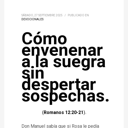
SÁBADO, 27 SEPTIEMBRE 2025
/
PUBLICADO EN
DEVOCIONALES
Cómo
envenenar
a la suegra
sin
despertar
sospechas.
(
Romanos 12:20-21
).
Don Manuel sabía que si Rosa le pedía