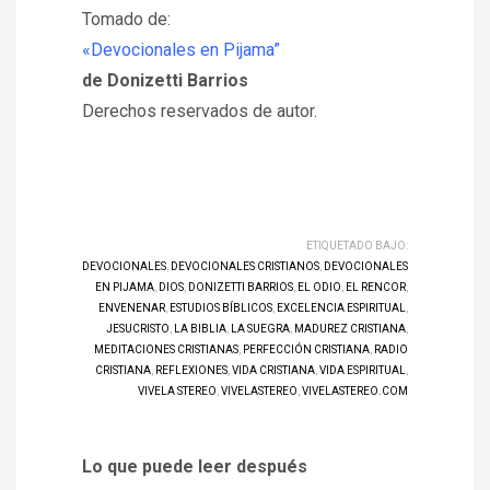
Tomado de:
«Devocionales en Pijama”
de Donizetti Barrios
Derechos reservados de autor.
ETIQUETADO BAJO:
DEVOCIONALES
,
DEVOCIONALES CRISTIANOS
,
DEVOCIONALES
EN PIJAMA
,
DIOS
,
DONIZETTI BARRIOS
,
EL ODIO
,
EL RENCOR
,
ENVENENAR
,
ESTUDIOS BÍBLICOS
,
EXCELENCIA ESPIRITUAL
,
JESUCRISTO
,
LA BIBLIA
,
LA SUEGRA
,
MADUREZ CRISTIANA
,
MEDITACIONES CRISTIANAS
,
PERFECCIÓN CRISTIANA
,
RADIO
CRISTIANA
,
REFLEXIONES
,
VIDA CRISTIANA
,
VIDA ESPIRITUAL
,
VIVELA STEREO
,
VIVELASTEREO
,
VIVELASTEREO.COM
Lo que puede leer después