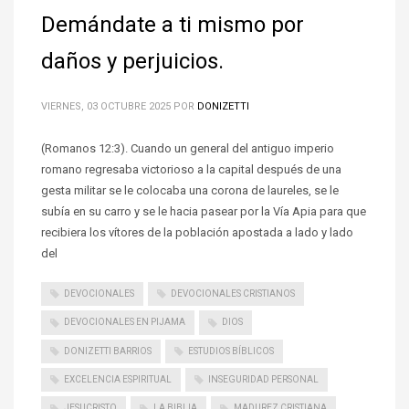
Demándate a ti mismo por
daños y perjuicios.
VIERNES, 03 OCTUBRE 2025
POR
DONIZETTI
(Romanos 12:3). Cuando un general del antiguo imperio
romano regresaba victorioso a la capital después de una
gesta militar se le colocaba una corona de laureles, se le
subía en su carro y se le hacia pasear por la Vía Apia para que
recibiera los vítores de la población apostada a lado y lado
del
DEVOCIONALES
DEVOCIONALES CRISTIANOS
DEVOCIONALES EN PIJAMA
DIOS
DONIZETTI BARRIOS
ESTUDIOS BÍBLICOS
EXCELENCIA ESPIRITUAL
INSEGURIDAD PERSONAL
JESUCRISTO
LA BIBLIA
MADUREZ CRISTIANA