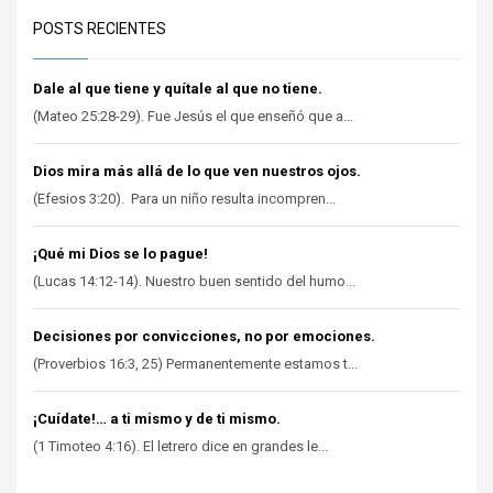
POSTS RECIENTES
Dale al que tiene y quítale al que no tiene.
(Mateo 25:28-29). Fue Jesús el que enseñó que a...
Dios mira más allá de lo que ven nuestros ojos.
(Efesios 3:20). Para un niño resulta incompren...
¡Qué mi Dios se lo pague!
(Lucas 14:12-14). Nuestro buen sentido del humo...
Decisiones por convicciones, no por emociones.
(Proverbios 16:3, 25) Permanentemente estamos t...
¡Cuídate!… a ti mismo y de ti mismo.
(1 Timoteo 4:16). El letrero dice en grandes le...