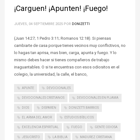
¡Carguen! ¡Apunten! ¡Fuego!
JUEVES, 04 SEPTIEMBRE 2025
POR
DONIZETTI
(Juan 14:27; 1 Pedro 3:11; Romanos 12:18). Si piensas
cambiarte de casa porque tienes vecinos muy conflictivos, no
lo hagas tan aprisa, mas bien, carga, apunta y fuego. Y lo
mismo debes hacer si tienes compañeros de trabajo
inaguantables. O si te encuentras con esos odiositos en el
colegio, la universidad, la calle, el banco,
APUNTE
DEVOCIONALES
DEVOCIONALES CRISTIANOS
DEVOCIONALES EN PIJAMA
DIOS
DISPAREN
DONIZETTI BARRIOS
EL ARMA DEL AMOR
ESTUDIOS BÍBLICOS
EXCELENCIA ESPIRITUAL
FUEGO
GENTE ODIOSA
JESUCRISTO
LA BIBLIA
MADUREZ CRISTIANA