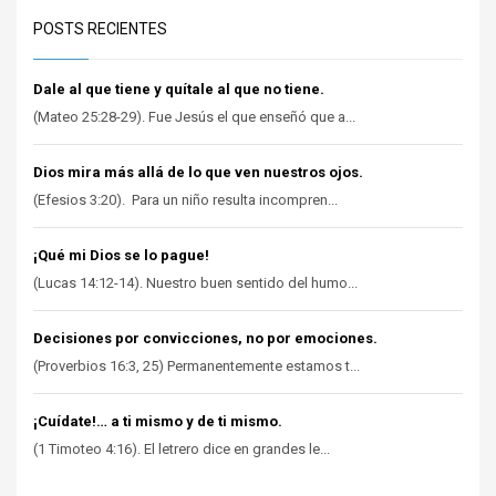
POSTS RECIENTES
Dale al que tiene y quítale al que no tiene.
(Mateo 25:28-29). Fue Jesús el que enseñó que a...
Dios mira más allá de lo que ven nuestros ojos.
(Efesios 3:20). Para un niño resulta incompren...
¡Qué mi Dios se lo pague!
(Lucas 14:12-14). Nuestro buen sentido del humo...
Decisiones por convicciones, no por emociones.
(Proverbios 16:3, 25) Permanentemente estamos t...
¡Cuídate!… a ti mismo y de ti mismo.
(1 Timoteo 4:16). El letrero dice en grandes le...