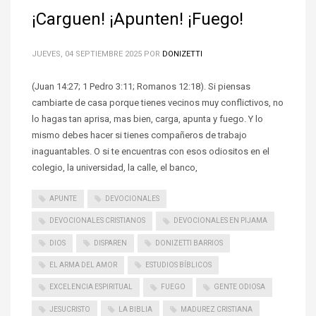
¡Carguen! ¡Apunten! ¡Fuego!
JUEVES, 04 SEPTIEMBRE 2025
POR
DONIZETTI
(Juan 14:27; 1 Pedro 3:11; Romanos 12:18). Si piensas
cambiarte de casa porque tienes vecinos muy conflictivos, no
lo hagas tan aprisa, mas bien, carga, apunta y fuego. Y lo
mismo debes hacer si tienes compañeros de trabajo
inaguantables. O si te encuentras con esos odiositos en el
colegio, la universidad, la calle, el banco,
APUNTE
DEVOCIONALES
DEVOCIONALES CRISTIANOS
DEVOCIONALES EN PIJAMA
DIOS
DISPAREN
DONIZETTI BARRIOS
EL ARMA DEL AMOR
ESTUDIOS BÍBLICOS
EXCELENCIA ESPIRITUAL
FUEGO
GENTE ODIOSA
JESUCRISTO
LA BIBLIA
MADUREZ CRISTIANA