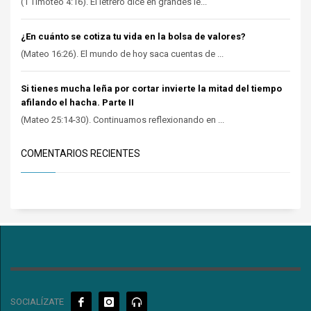
(1 Timoteo 4:16). El letrero dice en grandes le...
¿En cuánto se cotiza tu vida en la bolsa de valores?
(Mateo 16:26). El mundo de hoy saca cuentas de ...
Si tienes mucha leña por cortar invierte la mitad del tiempo
afilando el hacha. Parte II
(Mateo 25:14-30). Continuamos reflexionando en ...
COMENTARIOS RECIENTES
SOCIALÍZATE