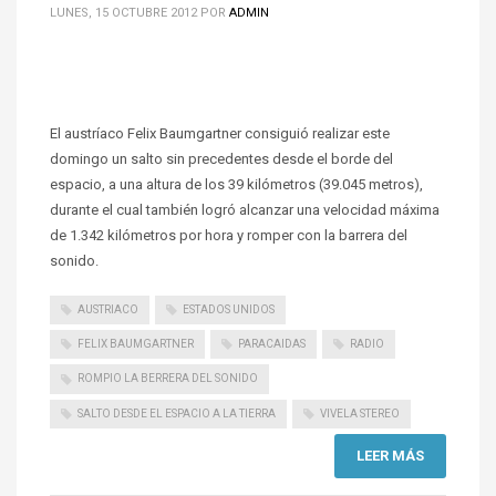
LUNES, 15 OCTUBRE 2012
POR
ADMIN
El austríaco Felix Baumgartner consiguió realizar este
domingo un salto sin precedentes desde el borde del
espacio, a una altura de los 39 kilómetros (39.045 metros),
durante el cual también logró alcanzar una velocidad máxima
de 1.342 kilómetros por hora y romper con la barrera del
sonido.
AUSTRIACO
ESTADOS UNIDOS
FELIX BAUMGARTNER
PARACAIDAS
RADIO
ROMPIO LA BERRERA DEL SONIDO
SALTO DESDE EL ESPACIO A LA TIERRA
VIVELA STEREO
LEER MÁS