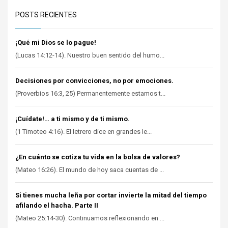
POSTS RECIENTES
¡Qué mi Dios se lo pague!
(Lucas 14:12-14). Nuestro buen sentido del humo...
Decisiones por convicciones, no por emociones.
(Proverbios 16:3, 25) Permanentemente estamos t...
¡Cuídate!… a ti mismo y de ti mismo.
(1 Timoteo 4:16). El letrero dice en grandes le...
¿En cuánto se cotiza tu vida en la bolsa de valores?
(Mateo 16:26). El mundo de hoy saca cuentas de ...
Si tienes mucha leña por cortar invierte la mitad del tiempo
afilando el hacha. Parte II
(Mateo 25:14-30). Continuamos reflexionando en ...