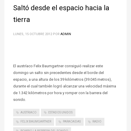
Saltó desde el espacio hacia la
tierra
LUNES, 15 OCTUBRE 2012
POR
ADMIN
El austríaco Felix Baumgartner consiguió realizar este
domingo un salto sin precedentes desde el borde del
espacio, a una altura de los 39 kilómetros (39.045 metros),
durante el cual también logró alcanzar una velocidad máxima
de 1.342 kilómetros por hora y romper con la barrera del
sonido.
AUSTRIACO
ESTADOS UNIDOS
FELIX BAUMGARTNER
PARACAIDAS
RADIO
ROMPIO LA BERRERA DEL SONIDO