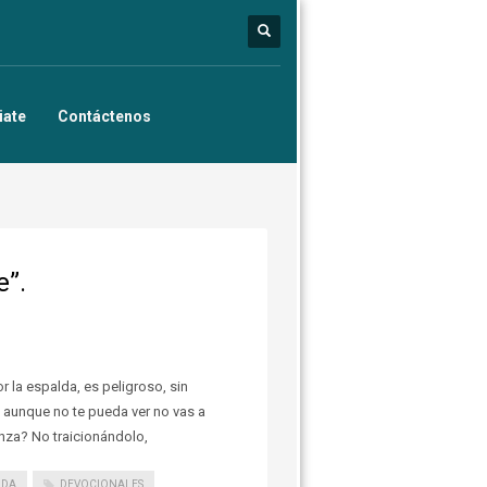
iate
Contáctenos
e”.
r la espalda, es peligroso, sin
e aunque no te pueda ver no vas a
nza? No traicionándolo,
LDA
DEVOCIONALES