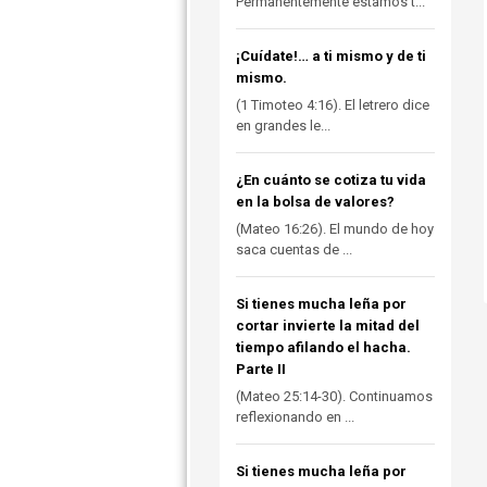
Permanentemente estamos t...
¡Cuídate!… a ti mismo y de ti
mismo.
(1 Timoteo 4:16). El letrero dice
en grandes le...
¿En cuánto se cotiza tu vida
en la bolsa de valores?
(Mateo 16:26). El mundo de hoy
saca cuentas de ...
Si tienes mucha leña por
cortar invierte la mitad del
tiempo afilando el hacha.
Parte II
(Mateo 25:14-30). Continuamos
reflexionando en ...
Si tienes mucha leña por