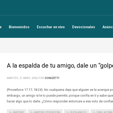
e
Bienvenidos
Escuchar en vivo
Devocionales
Anúnc
A la espalda de tu amigo, dale un “golp
MARTES, 21 ABRIL 2026
POR
DONIZETTI
(Proverbios 17:17; 18:24). No cualquiera deja que alguien se le acerque po
embargo, un amigo sí te lo puede permitir, porque confía en ti y sabe qu
hacer algo que lo dañe. ¿Cómo responder entonces a ese voto de confia
AMISTAD
AMISTAD VERDADERA
BUEN AMIGO
DAR LA ESPA