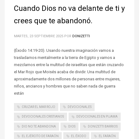
Cuando Dios no va delante de ti y
crees que te abandonó.
MARTES, 23 SEPTIEMBRE 2025
POR
DONIZETTI
(Éxodo 14:19-20). Usando nuestra imaginación vamos a
trasladarnos mentalmente a la tierra de Egipto y vamos a
mezclarnos entre la multitud de israelitas que están cruzando
el Mar Rojo que Moisés acaba de dividir. Una multitud de
aproximadamente dos millones de personas entre mujeres,
niños, ancianos y hombres que no saben nada de guerra
están
CRUZAR EL MAR ROJO
DEVOCIONALES
DEVOCIONALES CRISTIANOS
DEVOCIONALES EN PIJAMA
DIO NO TE ABANDONA
DIOS
DONIZETTI BARRIOS
EL EJÉRCITO DE FARAÓN
EL ÉXODO
EL FARAÓN