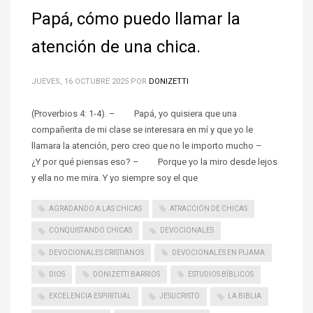
Papá, cómo puedo llamar la
atención de una chica.
JUEVES, 16 OCTUBRE 2025
POR
DONIZETTI
(Proverbios 4: 1-4). – Papá, yo quisiera que una
compañerita de mi clase se interesara en mí y que yo le
llamara la atención, pero creo que no le importo mucho –
¿Y por qué piensas eso? – Porque yo la miro desde lejos
y ella no me mira. Y yo siempre soy el que
AGRADANDO A LAS CHICAS
ATRACCIÓN DE CHICAS
CONQUISTANDO CHICAS
DEVOCIONALES
DEVOCIONALES CRISTIANOS
DEVOCIONALES EN PIJAMA
DIOS
DONIZETTI BARRIOS
ESTUDIOS BÍBLICOS
EXCELENCIA ESPIRITUAL
JESUCRISTO
LA BIBLIA