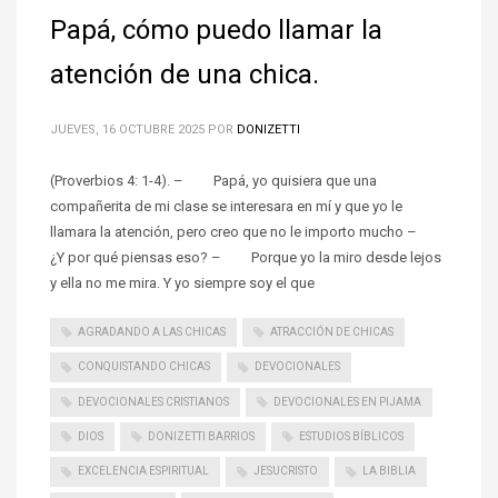
Papá, cómo puedo llamar la
atención de una chica.
JUEVES, 16 OCTUBRE 2025
POR
DONIZETTI
(Proverbios 4: 1-4). – Papá, yo quisiera que una
compañerita de mi clase se interesara en mí y que yo le
llamara la atención, pero creo que no le importo mucho –
¿Y por qué piensas eso? – Porque yo la miro desde lejos
y ella no me mira. Y yo siempre soy el que
AGRADANDO A LAS CHICAS
ATRACCIÓN DE CHICAS
CONQUISTANDO CHICAS
DEVOCIONALES
DEVOCIONALES CRISTIANOS
DEVOCIONALES EN PIJAMA
DIOS
DONIZETTI BARRIOS
ESTUDIOS BÍBLICOS
EXCELENCIA ESPIRITUAL
JESUCRISTO
LA BIBLIA