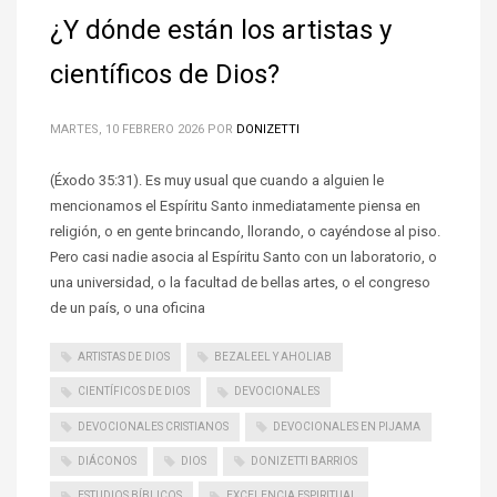
¿Y dónde están los artistas y
científicos de Dios?
MARTES, 10 FEBRERO 2026
POR
DONIZETTI
(Éxodo 35:31). Es muy usual que cuando a alguien le
mencionamos el Espíritu Santo inmediatamente piensa en
religión, o en gente brincando, llorando, o cayéndose al piso.
Pero casi nadie asocia al Espíritu Santo con un laboratorio, o
una universidad, o la facultad de bellas artes, o el congreso
de un país, o una oficina
ARTISTAS DE DIOS
BEZALEEL Y AHOLIAB
CIENTÍFICOS DE DIOS
DEVOCIONALES
DEVOCIONALES CRISTIANOS
DEVOCIONALES EN PIJAMA
DIÁCONOS
DIOS
DONIZETTI BARRIOS
ESTUDIOS BÍBLICOS
EXCELENCIA ESPIRITUAL