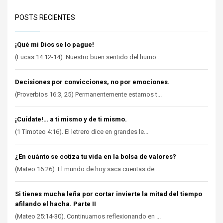
POSTS RECIENTES
¡Qué mi Dios se lo pague!
(Lucas 14:12-14). Nuestro buen sentido del humo...
Decisiones por convicciones, no por emociones.
(Proverbios 16:3, 25) Permanentemente estamos t...
¡Cuídate!… a ti mismo y de ti mismo.
(1 Timoteo 4:16). El letrero dice en grandes le...
¿En cuánto se cotiza tu vida en la bolsa de valores?
(Mateo 16:26). El mundo de hoy saca cuentas de ...
Si tienes mucha leña por cortar invierte la mitad del tiempo
afilando el hacha. Parte II
(Mateo 25:14-30). Continuamos reflexionando en ...