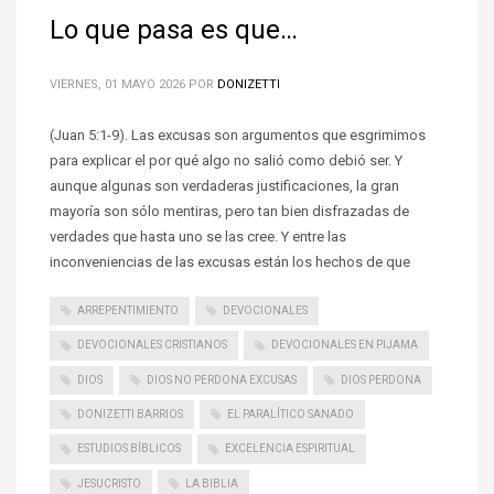
Lo que pasa es que…
VIERNES, 01 MAYO 2026
POR
DONIZETTI
(Juan 5:1-9). Las excusas son argumentos que esgrimimos
para explicar el por qué algo no salió como debió ser. Y
aunque algunas son verdaderas justificaciones, la gran
mayoría son sólo mentiras, pero tan bien disfrazadas de
verdades que hasta uno se las cree. Y entre las
inconveniencias de las excusas están los hechos de que
ARREPENTIMIENTO
DEVOCIONALES
DEVOCIONALES CRISTIANOS
DEVOCIONALES EN PIJAMA
DIOS
DIOS NO PERDONA EXCUSAS
DIOS PERDONA
DONIZETTI BARRIOS
EL PARALÍTICO SANADO
ESTUDIOS BÍBLICOS
EXCELENCIA ESPIRITUAL
JESUCRISTO
LA BIBLIA