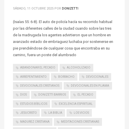
SÁBADO, 11 OCTUBRE 2025
POR
DONIZETTI
(Isaías 55: 6-8). El auto de policía hacía su recorrido habitual
por las diferentes calles de la ciudad cuando sobre las tres
de la madrugada los agentes advirtieron que un hombre en
avanzado estado de embriaguez luchaba por sostenerse en
pie prendiéndose de cualquier cosa que encontraba en su
camino, fuera un poste del alumbrado
ABANDONAR EL PECADO
ALCOHOLIZADO
ARREPENTIMIENTO
BORRACHO
DEVOCIONALES
DEVOCIONALES CRISTIANOS
DEVOCIONALES EN PIJAMA
DIOS
DONIZETTI BARRIOS
EL PECADO
ESTUDIOS BÍBLICOS
EXCELENCIA ESPIRITUAL
JESUCRISTO
LA BIBLIA
LOS VICIOS
MADUREZ CRISTIANA
MEDITACIONES CRISTIANAS