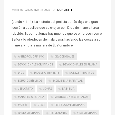
MARTES, 02 DICIEMBRE 2025
POR
DONIZETTI
(Jonás 4:1-11). La historia del profeta Jonás deja una gran
lección a aquellos que se enojan con Dios de manera terca,
rebelde. Sí, como Jonás hay muchos que se enfurecen con el
Señor y lo obedecen de mala gana, haciendo las cosas a su
manera y no a la manera de Él. Y orando en
ANTROPOMORFISMO
DEVOCIONALES
DEVOCIONALES CRISTIANOS
DEVOCIONALES EN PIJAMA
DIOS
DIOS SE ARREPIENTE
DONIZETTI BARRIOS
ESTUDIOS BÍBLICOS
EXCELENCIA ESPIRITUAL
JESUCRISTO
JONÁS
LA BIBLIA
MADUREZ CRISTIANA
MEDITACIONES CRISTIANAS
MOISÉS
ORAR
PERFECCIÓN CRISTIANA
RADIO CRISTIANA
REFLEXIONES
VIDA CRISTIANA