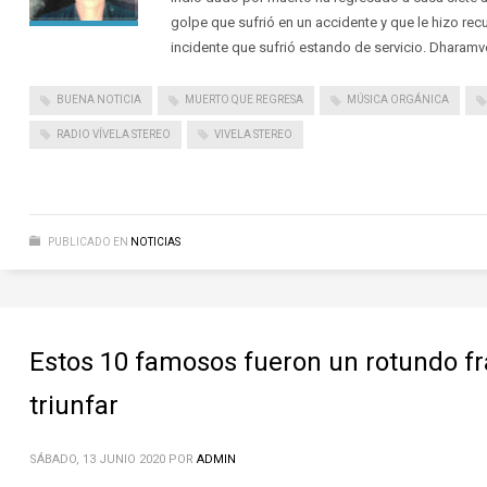
golpe que sufrió en un accidente y que le hizo rec
incidente que sufrió estando de servicio. Dharamve
BUENA NOTICIA
MUERTO QUE REGRESA
MÚSICA ORGÁNICA
RADIO VÍVELA STEREO
VIVELA STEREO
PUBLICADO EN
NOTICIAS
Estos 10 famosos fueron un rotundo f
triunfar
SÁBADO, 13 JUNIO 2020
POR
ADMIN