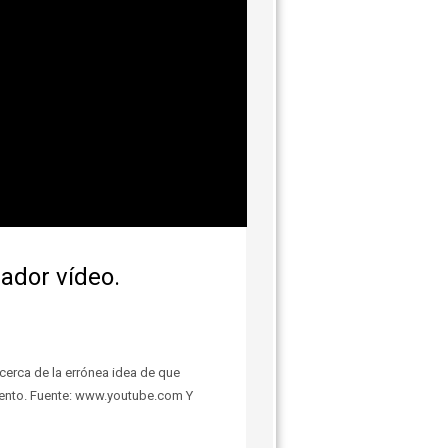
rador vídeo.
acerca de la errónea idea de que
ento. Fuente: www.youtube.com Y