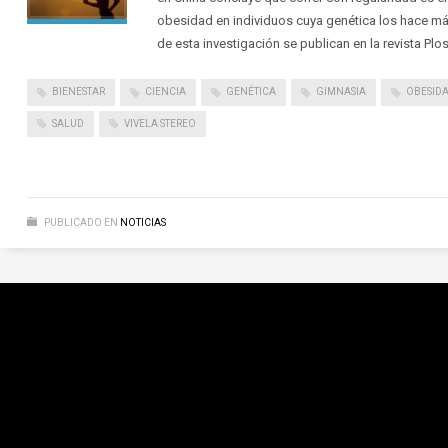
obesidad en individuos cuya genética los hace má
de esta investigación se publican en la revista Plo
BIENESTAR
CIENCIA
GENÉTICA
GIMNASIA
OBESID
SALUD
VIVELA STEREO
PUBLICADO EN
NOTICIAS