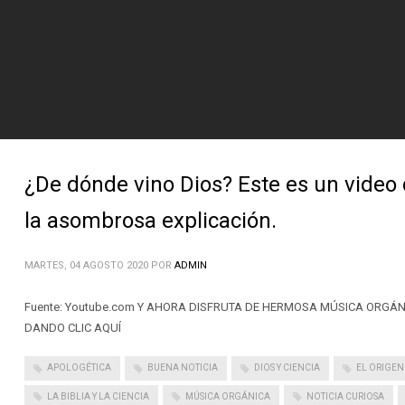
¿De dónde vino Dios? Este es un video
la asombrosa explicación.
MARTES, 04 AGOSTO 2020
POR
ADMIN
Fuente: Youtube.com Y AHORA DISFRUTA DE HERMOSA MÚSICA ORGÁN
DANDO CLIC AQUÍ
APOLOGÉTICA
BUENA NOTICIA
DIOS Y CIENCIA
EL ORIGEN
LA BIBLIA Y LA CIENCIA
MÚSICA ORGÁNICA
NOTICIA CURIOSA