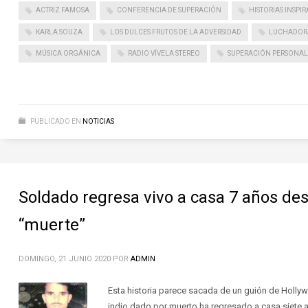
ACTRIZ FAMOSA
CONFERENCIA DE SUPERACIÓN
HISTORIAS INSPI
KARLA SOUZA
LOS DULCES FRUTOS DE LA ADVERSIDAD
LUCHADOR
MÚSICA ORGÁNICA
RADIO VÍVELA STEREO
SUPERACIÓN PERSONAL
PUBLICADO EN
NOTICIAS
Soldado regresa vivo a casa 7 años de
“muerte”
DOMINGO, 21 JUNIO 2020
POR
ADMIN
Esta historia parece sacada de un guión de Hollyw
indio dado por muerto ha regresado a casa siete