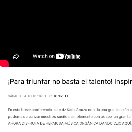
¡Para triunfar no basta el talento! Inspi
SÁBADO, 04 JULIO 2020
POR
DONIZETTI
En esta breve conferencia la actriz Karla Souza nos da una gran lección 
podemos alcanzar nuestros sueños simplemente con poseer un gran tal
AHORA DISFRUTA DE HERMOSA MÚSICA ORGÁNICA DANDO CLIC AQUÍ.