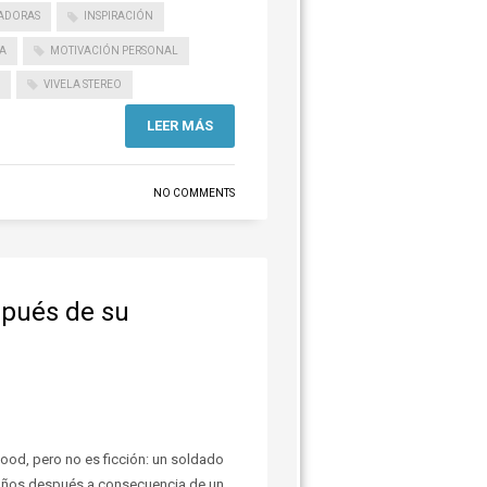
RADORAS
INSPIRACIÓN
A
MOTIVACIÓN PERSONAL
VIVELA STEREO
LEER MÁS
NO COMMENTS
spués de su
ood, pero no es ficción: un soldado
 años después a consecuencia de un