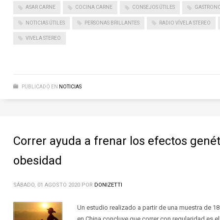
ASAR CARNE
COCINA CARNE
CONSEJOS ÚTILES
GASTRON
NOTICIAS ÚTILES
PERSONAS BRILLANTES
RADIO VÍVELA STEREO
VIVELA STEREO
PUBLICADO EN
NOTICIAS
Correr ayuda a frenar los efectos genét
obesidad
SÁBADO, 01 AGOSTO 2020
POR
DONIZETTI
Un estudio realizado a partir de una muestra de 1
en China concluye que correr con regularidad es el 