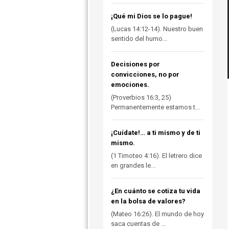
¡Qué mi Dios se lo pague!
(Lucas 14:12-14). Nuestro buen
sentido del humo...
Decisiones por
convicciones, no por
emociones.
(Proverbios 16:3, 25)
Permanentemente estamos t...
¡Cuídate!… a ti mismo y de ti
mismo.
(1 Timoteo 4:16). El letrero dice
en grandes le...
¿En cuánto se cotiza tu vida
en la bolsa de valores?
(Mateo 16:26). El mundo de hoy
saca cuentas de ...