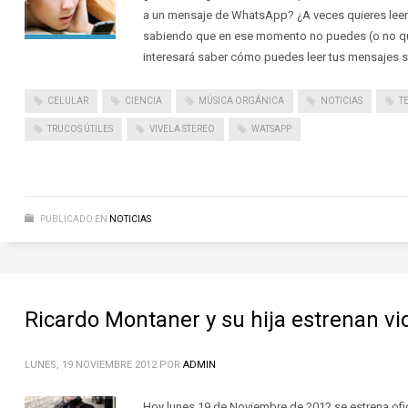
a un mensaje de WhatsApp? ¿A veces quieres leer 
sabiendo que en ese momento no puedes (o no qui
interesará saber cómo puedes leer tus mensajes si
CELULAR
CIENCIA
MÚSICA ORGÁNICA
NOTICIAS
T
TRUCOS ÚTILES
VIVELA STEREO
WATSAPP
PUBLICADO EN
NOTICIAS
Ricardo Montaner y su hija estrenan vi
LUNES, 19 NOVIEMBRE 2012
POR
ADMIN
Hoy lunes 19 de Noviembre de 2012 se estrena ofic