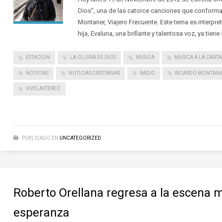
Dios”, una de las catorce canciones que conforma
Montaner, Viajero Frecuente. Este tema es interpret
hija, Evaluna, una brillante y talentosa voz, ya tiene
ESTACION
LA GLORIA DE DIOS
MUSICA
MUSICA A LA CARTA
NOTICIAS
NOTICIAS CRISTIANAS
RADIO
RICARDO MONTAN
VIVELASTEREO
PUBLICADO EN
UNCATEGORIZED
Roberto Orellana regresa a la escena 
esperanza