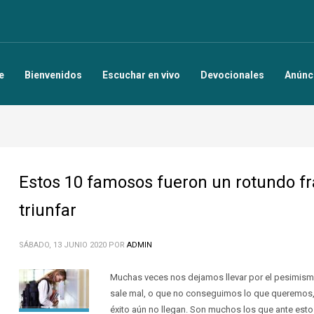
e
Bienvenidos
Escuchar en vivo
Devocionales
Anúnc
Estos 10 famosos fueron un rotundo f
triunfar
SÁBADO, 13 JUNIO 2020
POR
ADMIN
Muchas veces nos dejamos llevar por el pesimismo
sale mal, o que no conseguimos lo que queremos,
éxito aún no llegan. Son muchos los que ante esto