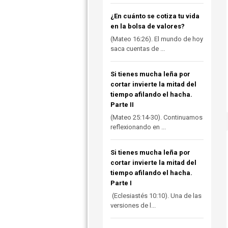
¿En cuánto se cotiza tu vida
en la bolsa de valores?
(Mateo 16:26). El mundo de hoy
saca cuentas de ...
Si tienes mucha leña por
cortar invierte la mitad del
tiempo afilando el hacha.
Parte II
(Mateo 25:14-30). Continuamos
reflexionando en ...
Si tienes mucha leña por
cortar invierte la mitad del
tiempo afilando el hacha.
Parte I
(Eclesiastés 10:10). Una de las
versiones de l...