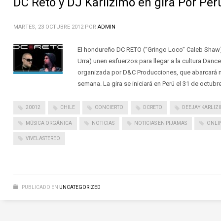
DC Reto y DJ Karlízimo en gira Por Perú
MARTES, 23 OCTUBRE 2012
POR
ADMIN
El hondureño DC RETO (“Gringo Loco” Caleb Shaw) 
Urra) unen esfuerzos para llegar a la cultura Dance 
organizada por D&C Producciones, que abarcará m
semana. La gira se iniciará en Perú el 31 de octubr
20012
CHILE
CONCIERTO
DCRETO
DEEJAY KARLIZ
MÚSICA ORGÁNICA
NOTICIAS
NOTICIAS EN PIJAMAS
ONLI
VIVELASTEREO
PUBLICADO EN
UNCATEGORIZED