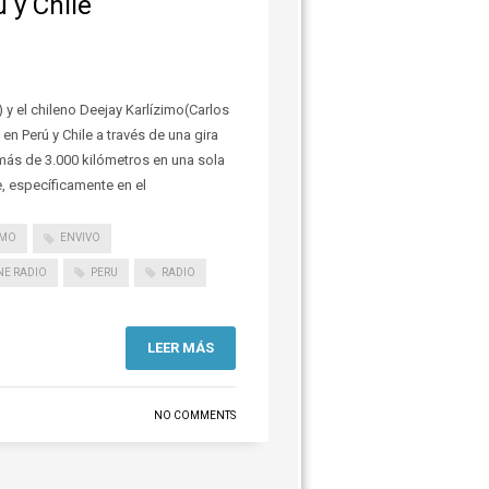
 y Chile
y el chileno Deejay Karlízimo(Carlos
en Perú y Chile a través de una gira
ás de 3.000 kilómetros en una sola
e, específicamente en el
IMO
ENVIVO
NE RADIO
PERU
RADIO
LEER MÁS
NO COMMENTS