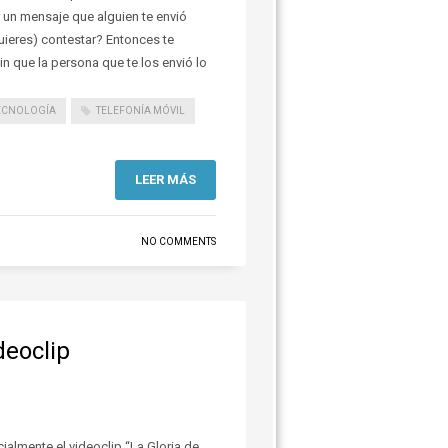
un mensaje que alguien te envió
eres) contestar? Entonces te
n que la persona que te los envió lo
ECNOLOGÍA
TELEFONÍA MÓVIL
LEER MÁS
NO COMMENTS
deoclip
ialmente el videoclip “La Gloria de