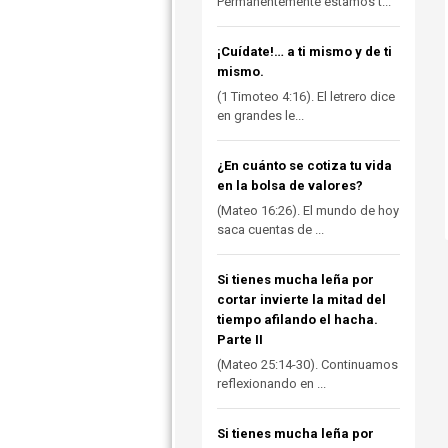
Permanentemente estamos t...
¡Cuídate!… a ti mismo y de ti
mismo.
(1 Timoteo 4:16). El letrero dice
en grandes le...
¿En cuánto se cotiza tu vida
en la bolsa de valores?
(Mateo 16:26). El mundo de hoy
saca cuentas de ...
Si tienes mucha leña por
cortar invierte la mitad del
tiempo afilando el hacha.
Parte II
(Mateo 25:14-30). Continuamos
reflexionando en ...
Si tienes mucha leña por