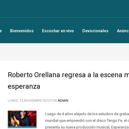
e
Bienvenidos
Escuchar en vivo
Devocionales
Anúnc
Roberto Orellana regresa a la escena 
esperanza
LUNES, 12 NOVIEMBRE 2012
POR
ADMIN
Luego de 4 años alejado de los estudios de grabac
mundial que emprendió con el disco Tengo Fe, el c
presenta su nueva producción musical, Esperanza. S