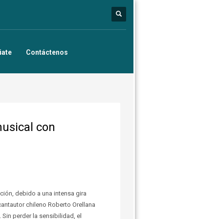
iate
Contáctenos
musical con
ión, debido a una intensa gira
antautor chileno Roberto Orellana
in perder la sensibilidad, el