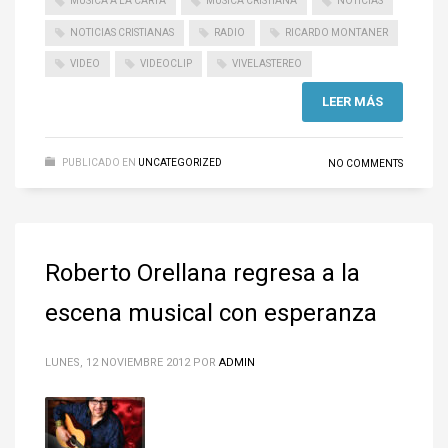
MUSICA A LA CARTA
MÚSICA CRISTIANA
NOTICIAS
NOTICIAS CRISTIANAS
RADIO
RICARDO MONTANER
VIDEO
VIDEOCLIP
VIVELASTEREO
LEER MÁS
PUBLICADO EN
UNCATEGORIZED
NO COMMENTS
Roberto Orellana regresa a la
escena musical con esperanza
LUNES, 12 NOVIEMBRE 2012
POR
ADMIN