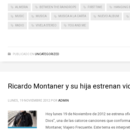
ALMERIA
BETWEEN THE RAINDROPS
FIRST TIME
HANGING 
MUSIC
MUSICA
MUSICA A LA CARTA
NUEVO ALBUM
RADIO
VIVELA STEREO
YOU AND ME
PUBLICADO EN
UNCATEGORIZED
Ricardo Montaner y su hija estrenan vi
LUNES, 19 NOVIEMBRE 2012
POR
ADMIN
Hoy lunes 19 de Noviembre de 2012 se estrena ofic
Dios”, una de las catorce canciones que conforma
Montaner, Viajero Frecuente. Este tema es interpret