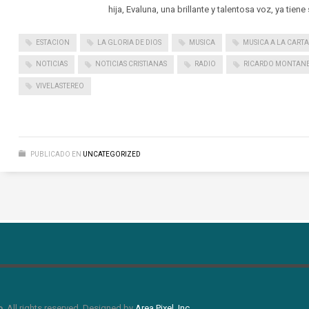
hija, Evaluna, una brillante y talentosa voz, ya tiene
ESTACION
LA GLORIA DE DIOS
MUSICA
MUSICA A LA CARTA
NOTICIAS
NOTICIAS CRISTIANAS
RADIO
RICARDO MONTAN
VIVELASTEREO
PUBLICADO EN
UNCATEGORIZED
o
. All rights reserved. Designed by
Area Pixel, Inc
.