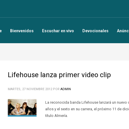
e
Bienvenidos
Escuchar en vivo
Devocionales
Anúnc
Lifehouse lanza primer video clip
MARTES, 27 NOVIEMBRE 2012
POR
ADMIN
La reconocida banda Lifehouse lanzará un nuevo 
años y el sexto en su carrera, el próximo 11 de dici
título Almería.