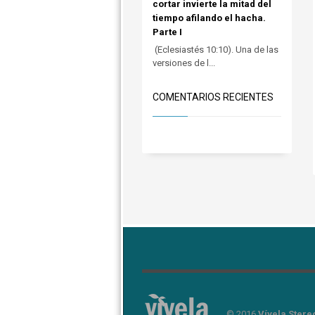
cortar invierte la mitad del
tiempo afilando el hacha.
Parte I
(Eclesiastés 10:10). Una de las
versiones de l...
COMENTARIOS RECIENTES
© 2016
Vívela Stere