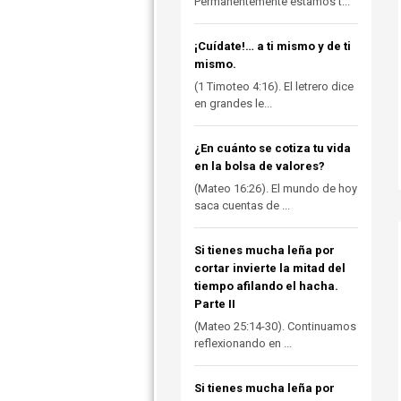
Permanentemente estamos t...
¡Cuídate!… a ti mismo y de ti
mismo.
(1 Timoteo 4:16). El letrero dice
en grandes le...
¿En cuánto se cotiza tu vida
en la bolsa de valores?
(Mateo 16:26). El mundo de hoy
saca cuentas de ...
Si tienes mucha leña por
cortar invierte la mitad del
tiempo afilando el hacha.
Parte II
(Mateo 25:14-30). Continuamos
reflexionando en ...
Si tienes mucha leña por